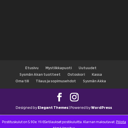
Etusivu
Mystiikkapuoti
Uutuudet
Sysmän Akan tuotteet
Ostoskori
Kassa
Oma tili
Tilaus ja sopimusehdot
Sysmän Akka
Designed by
Elegant Themes
| Powered by
WordPress
Postituskulut on 5.90e. Yli 65e tilaukset postikuluitta. Klarnan maksutavat.
Piilota