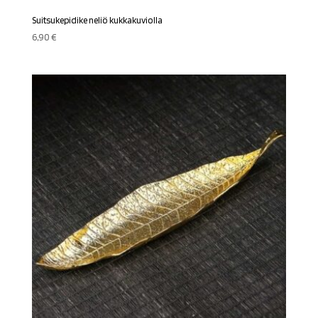
Suitsukepidike neliö kukkakuviolla
6,90
€