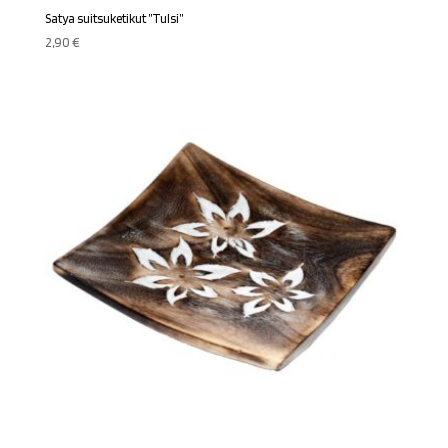
Satya suitsuketikut ”Tulsi”
2,90
€