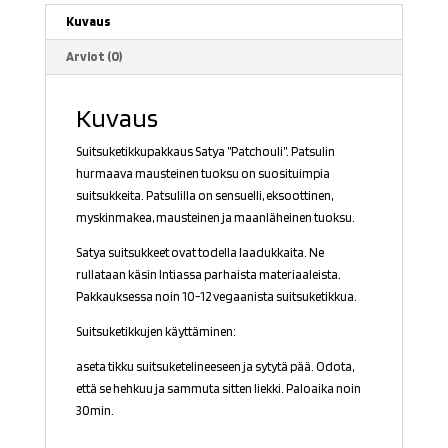
Kuvaus
Arviot (0)
Kuvaus
Suitsuketikkupakkaus Satya ”Patchouli”. Patsulin
hurmaava mausteinen tuoksu on suosituimpia
suitsukkeita. Patsulilla on sensuelli, eksoottinen,
myskinmakea, mausteinen ja maanläheinen tuoksu.
Satya suitsukkeet ovat todella laadukkaita. Ne
rullataan käsin Intiassa parhaista materiaaleista.
Pakkauksessa noin 10-12 vegaanista suitsuketikkua.
Suitsuketikkujen käyttäminen:
aseta tikku suitsuketelineeseen ja sytytä pää. Odota,
että se hehkuu ja sammuta sitten liekki. Paloaika noin
30min.