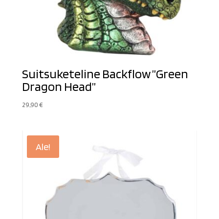
Suitsuketeline Backflow ”Green
Dragon Head”
29,90
€
Ale!