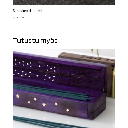
Suitsukepidike lehti
10,90
€
Tutustu myös