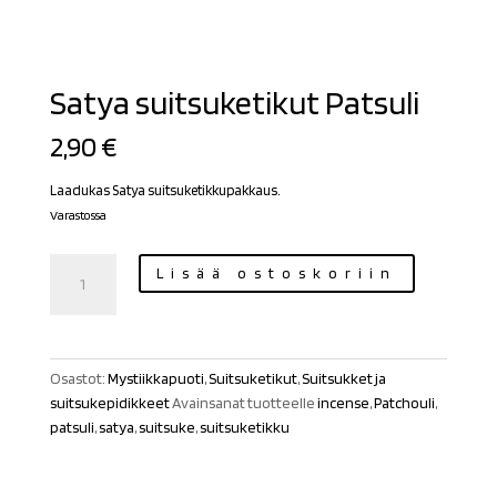
Satya suitsuketikut Patsuli
2,90
€
Laadukas Satya suitsuketikkupakkaus.
Varastossa
Satya
Lisää ostoskoriin
suitsuketikut
Patsuli
määrä
Osastot:
Mystiikkapuoti
,
Suitsuketikut
,
Suitsukket ja
suitsukepidikkeet
Avainsanat tuotteelle
incense
,
Patchouli
,
patsuli
,
satya
,
suitsuke
,
suitsuketikku