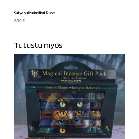
Satya suitsuketikut Rose
2,90
€
Tutustu myös