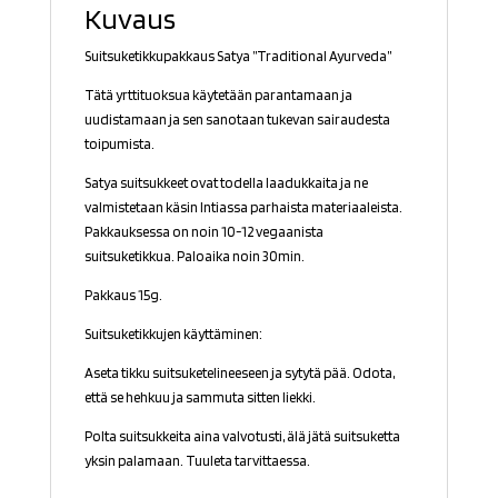
Kuvaus
Suitsuketikkupakkaus Satya ”Traditional Ayurveda”
Tätä yrttituoksua käytetään parantamaan ja
uudistamaan ja sen sanotaan tukevan sairaudesta
toipumista.
Satya suitsukkeet ovat todella laadukkaita ja ne
valmistetaan käsin Intiassa parhaista materiaaleista.
Pakkauksessa on noin 10-12 vegaanista
suitsuketikkua. Paloaika noin 30min.
Pakkaus 15g.
Suitsuketikkujen käyttäminen:
Aseta tikku suitsuketelineeseen ja sytytä pää. Odota,
että se hehkuu ja sammuta sitten liekki.
Polta suitsukkeita aina valvotusti, älä jätä suitsuketta
yksin palamaan. Tuuleta tarvittaessa.