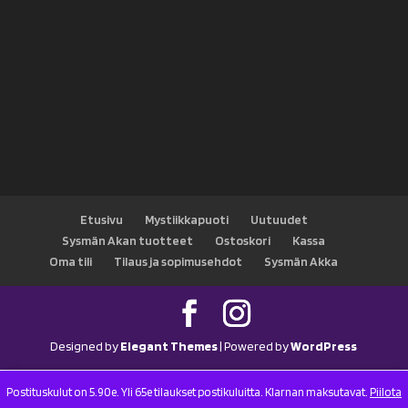
Etusivu
Mystiikkapuoti
Uutuudet
Sysmän Akan tuotteet
Ostoskori
Kassa
Oma tili
Tilaus ja sopimusehdot
Sysmän Akka
Designed by
Elegant Themes
| Powered by
WordPress
Postituskulut on 5.90e. Yli 65e tilaukset postikuluitta. Klarnan maksutavat.
Piilota