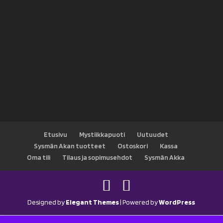
Etusivu
Mystiikkapuoti
Uutuudet
Sysmän Akan tuotteet
Ostoskori
Kassa
Oma tili
Tilaus ja sopimusehdot
Sysmän Akka
Designed by
Elegant Themes
| Powered by
WordPress