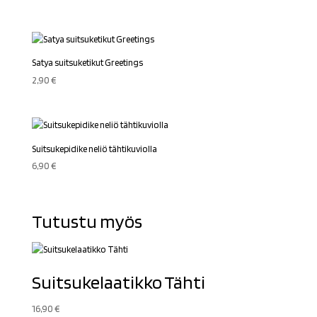
Satya suitsuketikut Greetings
2,90
€
Suitsukepidike neliö tähtikuviolla
6,90
€
Tutustu myös
Suitsukelaatikko Tähti
16,90
€