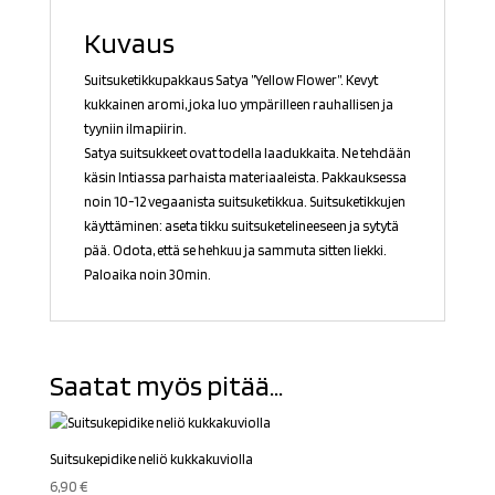
Kuvaus
Suitsuketikkupakkaus Satya ”Yellow Flower”. Kevyt
kukkainen aromi, joka luo ympärilleen rauhallisen ja
tyyniin ilmapiirin.
Satya suitsukkeet ovat todella laadukkaita. Ne tehdään
käsin Intiassa parhaista materiaaleista. Pakkauksessa
noin 10-12 vegaanista suitsuketikkua. Suitsuketikkujen
käyttäminen: aseta tikku suitsuketelineeseen ja sytytä
pää. Odota, että se hehkuu ja sammuta sitten liekki.
Paloaika noin 30min.
Saatat myös pitää...
Suitsukepidike neliö kukkakuviolla
6,90
€