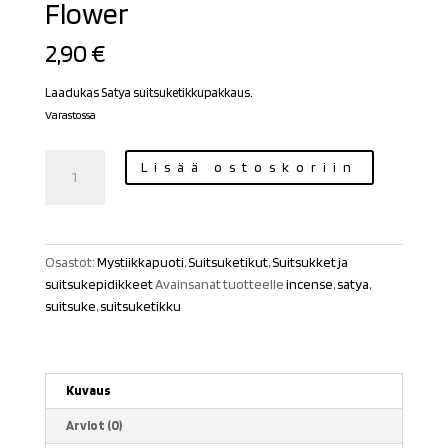
Flower
2,90
€
Laadukas Satya suitsuketikkupakkaus.
Varastossa
Satya
Lisää ostoskoriin
suitsuketikut
Yellow
Flower
määrä
Osastot:
Mystiikkapuoti
,
Suitsuketikut
,
Suitsukket ja
suitsukepidikkeet
Avainsanat tuotteelle
incense
,
satya
,
suitsuke
,
suitsuketikku
Kuvaus
Arviot (0)