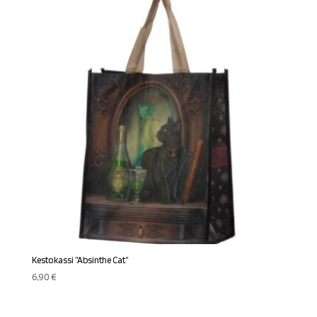
Kestokassi ”Absinthe Cat”
6,90
€