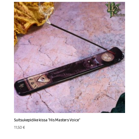
Suitsukepidike kissa ”His Masters Voice”
11,50
€