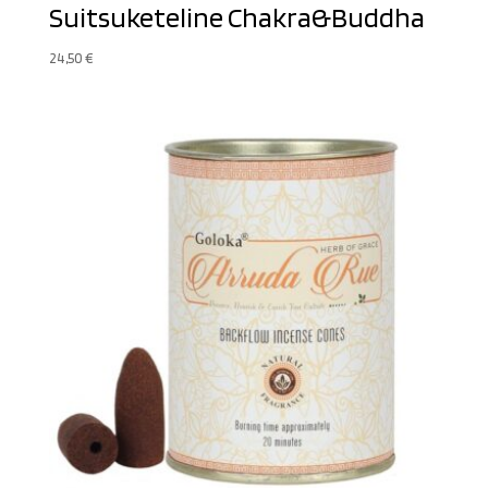
Suitsuketeline Chakra&Buddha
24,50
€