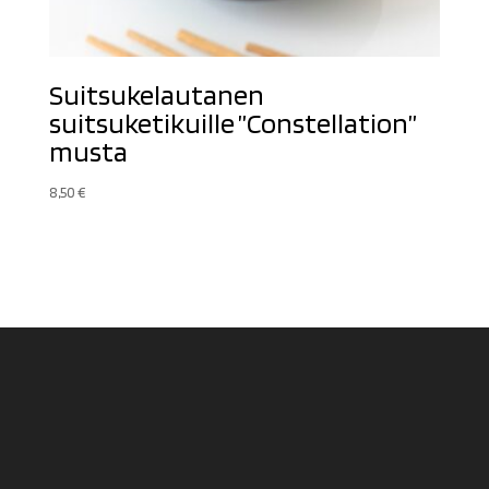
Suitsukelautanen
suitsuketikuille ”Constellation”
musta
8,50
€