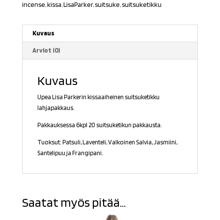
incense
,
kissa
,
LisaParker
,
suitsuke
,
suitsuketikku
Kuvaus
Arviot (0)
Kuvaus
Upea Lisa Parkerin kissaaiheinen suitsuketikku
lahjapakkaus.
Pakkauksessa 6kpl 20 suitsuketikun pakkausta.
Tuoksut: Patsuli, Laventeli, Valkoinen Salvia, Jasmiini,
Santelipuu ja Frangipani.
Saatat myös pitää...