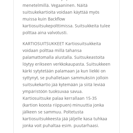
menetelmillä. Vegaaninen. Näitä
suitsukekartioita voidaan käyttää myös
muissa kuin Backflow
kartiosuitsukepolttimissa. Suitsukkeita tulee
polttaa aina valvotusti.
KARTIOSUITSUKKEET Kartiosuitsukkeita
voidaan polttaa millä tahansa
palamattomalla alustalla. Suitsukeastoita
löytyy erikseen verkkokaupasta. Suitsukkeen
kärki sytytetään palamaan ja kun liekki on
syttynyt, se puhalletaan sammuksiin jolloin
suitsukekartio jää kytemään ja siitä leviää
ympäristöön tuoksuvaa savua.
Kartiosuitsuke palaa kerrallaan 15-35
(kartion koosta riippuen) minuuttia jonka
jälkeen se sammuu. Poltetusta
kartiosuitsukkeesta jää jäljelle kasa tuhkaa
jonka voit puhaltaa esim. puutarhaasi.