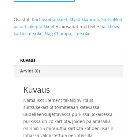
Nag
Champa
määrä
Osastot:
Kartiosuitsukkeet
,
Mystiikkapuoti
,
Suitsukket
ja suitsukepidikkeet
Avainsanat tuotteelle
backflow
,
kartiosuitsuke
,
Nag Champa
,
suitsuke
Kuvaus
Arviot (0)
Kuvaus
Nämä isot Element takaisinvirtaus
suitsukekartiot toimitetaan kätevässä
uudelleensuljettavassa purkissa. Jokaisessa
purkissa on 20 kartiota, joiden palamisaika
on noin 35 minuuttia kartiota kohden. Käsin
Intiassa valmistettuja perinteisillä