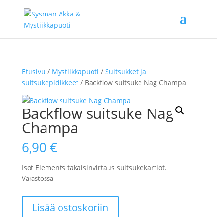
Etusivu
/
Mystiikkapuoti
/
Suitsukket ja
suitsukepidikkeet
/ Backflow suitsuke Nag Champa
Backflow suitsuke Nag
Champa
6,90
€
Isot Elements takaisinvirtaus suitsukekartiot.
Varastossa
Backflow
Lisää ostoskoriin
suitsuke