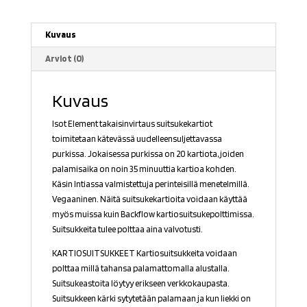
Kuvaus
Arviot (0)
Kuvaus
Isot Element takaisinvirtaus suitsukekartiot
toimitetaan kätevässä uudelleensuljettavassa
purkissa. Jokaisessa purkissa on 20 kartiota, joiden
palamisaika on noin 35 minuuttia kartioa kohden.
Käsin Intiassa valmistettuja perinteisillä menetelmillä.
Vegaaninen. Näitä suitsukekartioita voidaan käyttää
myös muissa kuin Backflow kartiosuitsukepolttimissa.
Suitsukkeita tulee polttaa aina valvotusti.
KARTIOSUITSUKKEET Kartiosuitsukkeita voidaan
polttaa millä tahansa palamattomalla alustalla.
Suitsukeastoita löytyy erikseen verkkokaupasta.
Suitsukkeen kärki sytytetään palamaan ja kun liekki on