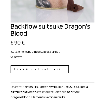
Backflow suitsuke Dragon’s
Blood
6,90
€
Isot Elements backflow suitsukekartiot.
Varastossa
Backflow
Lisää ostoskoriin
suitsuke
Dragon's
Blood
Osastot:
Kartiosuitsukkeet
,
Mystiikkapuoti
,
Suitsukket ja
määrä
suitsukepidikkeet
Avainsanat tuotteelle
backflow
,
dragonsblood
,
Elements
,
kartiosuitsuke