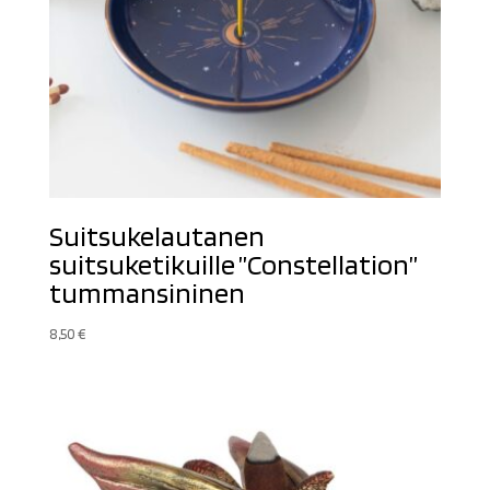
Suitsukelautanen
suitsuketikuille ”Constellation”
tummansininen
8,50
€