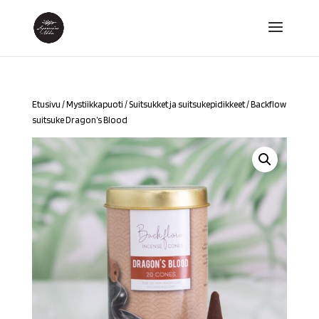
Etusivu
/
Mystiikkapuoti
/
Suitsukket ja suitsukepidikkeet
/ Backflow
suitsuke Dragon’s Blood