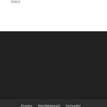
15,90
€
Etusivu
Mystiikkapuoti
Uutuudet