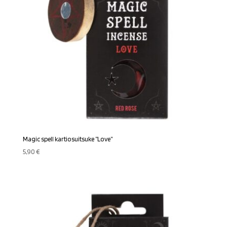
Magic spell kartiosuitsuke ”Love”
5,90
€