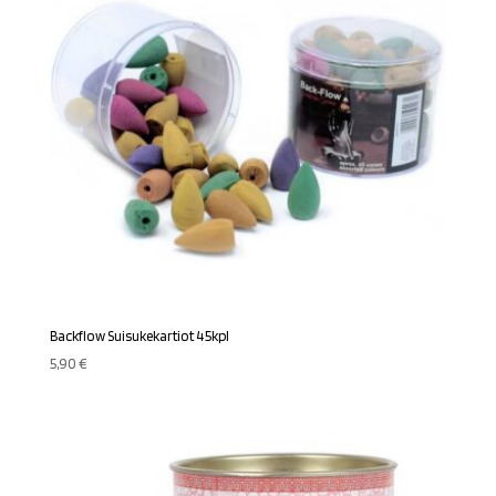
Backflow Suisukekartiot 45kpl
5,90
€