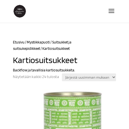
Etusivu
/
Mystiikkapuoti
/
Suitsukket ja
suitsukepidikkeet
/ Kartiosuitsukkeet
Kartiosuitsukkeet
Backflow ja tavallisia kartiosuitsukkeita.
Sorted
Näytetään kaikki 24 tulosta
by
latest