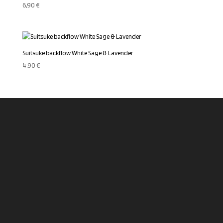
6,90
€
Suitsuke backflow White Sage & Lavender
4,90
€