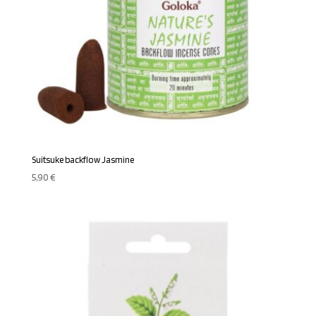
Suitsuke backflow Jasmine
5,90
€