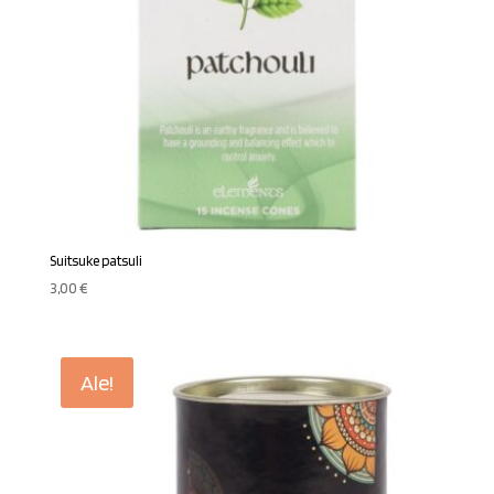
Suitsuke patsuli
3,00
€
Ale!