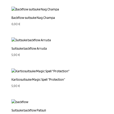
Backflow suitsuke Nag Champa
6,90
€
Suitsuke backflow Arruda
5,90
€
Kartiosuitsuke Magic Spell ”Protection”
5,90
€
Suitsuke backflow Patsuli