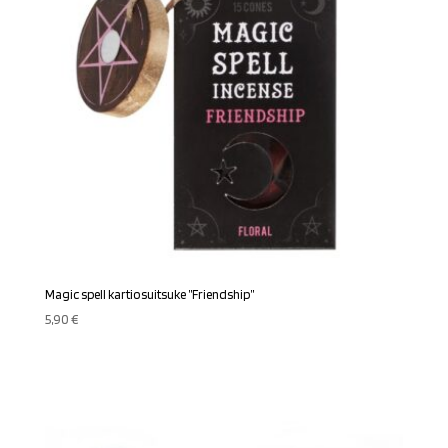
Magic spell kartiosuitsuke ”Friendship”
5,90
€