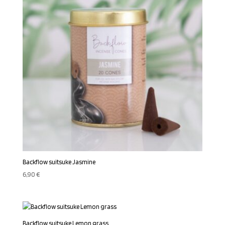
Backflow suitsuke Jasmine
6,90
€
Backflow suitsuke Lemon grass