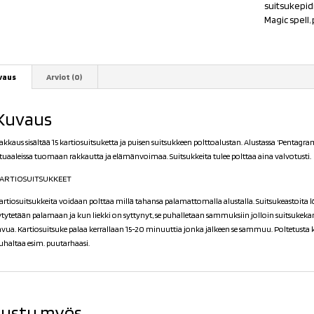
suitsukepid
Magic spell
,
vaus
Arviot (0)
Kuvaus
akkaus sisältää 15 kartiosuitsuketta ja puisen suitsukkeen polttoalustan. Alustassa ’Pentagr
ituaaleissa tuomaan rakkautta ja elämänvoimaa. Suitsukkeita tulee polttaa aina valvotusti.
ARTIOSUITSUKKEET
artiosuitsukkeita voidaan polttaa millä tahansa palamattomalla alustalla. Suitsukeastoita l
ytytetään palamaan ja kun liekki on syttynyt, se puhalletaan sammuksiin jolloin suitsukeka
avua. Kartiosuitsuke palaa kerrallaan 15-20 minuuttia jonka jälkeen se sammuu. Poltetusta ka
uhaltaa esim. puutarhaasi.
ustu myös