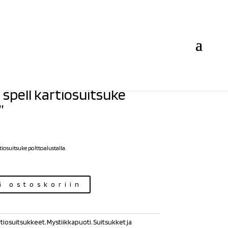
 spell kartiosuitsuke
”
tiosuitsuke polttoalustalla.
ä ostoskoriin
tiosuitsukkeet
,
Mystiikkapuoti
,
Suitsukket ja