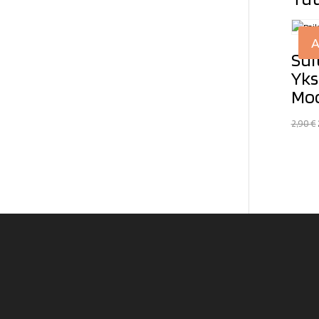
A
Sui
Yks
Moo
2,90
€