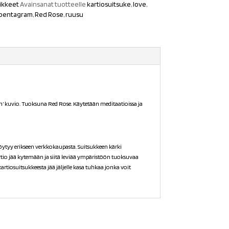
ikkeet
Avainsanat tuotteelle
kartiosuitsuke
,
love
,
pentagram
,
Red Rose
,
ruusu
am’ kuvio. Tuoksuna Red Rose. Käytetään meditaatioissa ja
öytyy erikseen verkkokaupasta. Suitsukkeen kärki
rtio jää kytemään ja siitä leviää ympäristöön tuoksuvaa
rtiosuitsukkeesta jää jäljelle kasa tuhkaa jonka voit