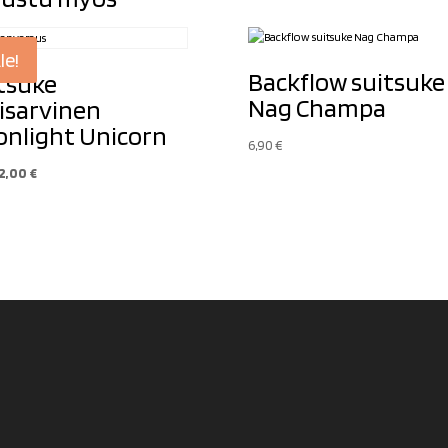
le!
Backflow suitsuke
tsuke
Nag Champa
isarvinen
nlight Unicorn
6,90
€
Alkuperäinen
Nykyinen
2,00
€
hinta
hinta
oli:
on:
2,90 €.
2,00 €.