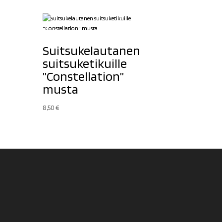
Suitsukelautanen
suitsuketikuille
”Constellation”
musta
8,50
€