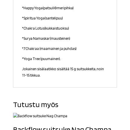
*Happy Yoga(patsuli&meripihka)
*Spiritua Yoga(santelipuu)
*Chakra Lotus(kukkaistuoksu)
*Surya Namaskar(mausteinen)
*7Chakraa (maamainen ja puhdas)
*Yoga Tree (puumainen).
Jokainen sisälaatikko sisältää 15 g suitsukkeita, noin
11-15 tikkua.
Tutustu myös
Backflow suitsuke Nag Champa