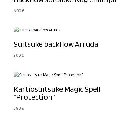
6,90
€
Suitsuke backflow Arruda
5,90
€
Kartiosuitsuke Magic Spell
”Protection”
5,90
€