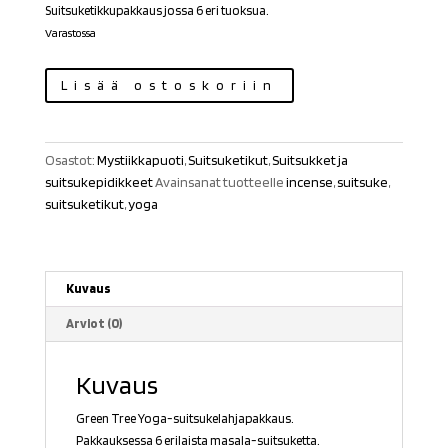
Suitsuketikkupakkaus jossa 6 eri tuoksua.
Varastossa
Suitsukepakkaus
Lisää ostoskoriin
Yoga
määrä
Osastot:
Mystiikkapuoti
,
Suitsuketikut
,
Suitsukket ja
suitsukepidikkeet
Avainsanat tuotteelle
incense
,
suitsuke
,
suitsuketikut
,
yoga
Kuvaus
Arviot (0)
Kuvaus
Green Tree Yoga-suitsukelahjapakkaus.
Pakkauksessa 6 erilaista masala-suitsuketta.