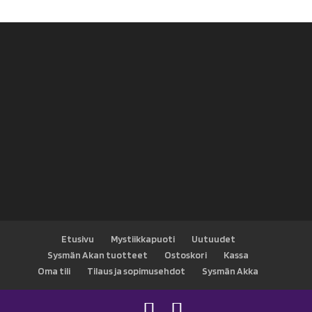
Etusivu
Mystiikkapuoti
Uutuudet
Sysmän Akan tuotteet
Ostoskori
Kassa
Oma tili
Tilaus ja sopimusehdot
Sysmän Akka