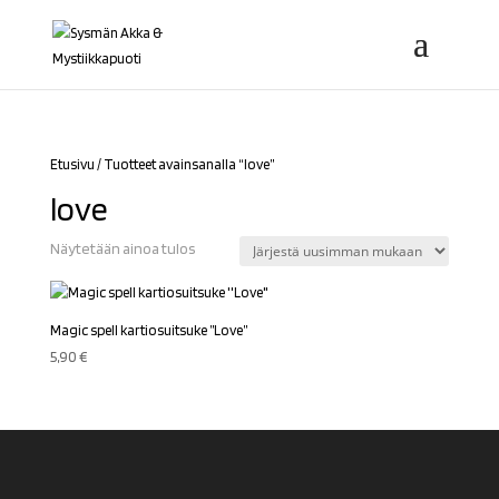
Etusivu
/ Tuotteet avainsanalla “love”
love
Näytetään ainoa tulos
Magic spell kartiosuitsuke ”Love”
5,90
€