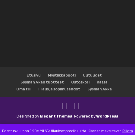
Etusivu
Mystiikkapuoti
Uutuudet
Sysmän Akan tuotteet
Ostoskori
Kassa
Oma tili
Tilaus ja sopimusehdot
Sysmän Akka
Designed by
Elegant Themes
| Powered by
WordPress
Postituskulut on 5.90e. Yli 65e tilaukset postikuluitta. Klarnan maksutavat.
Piilota