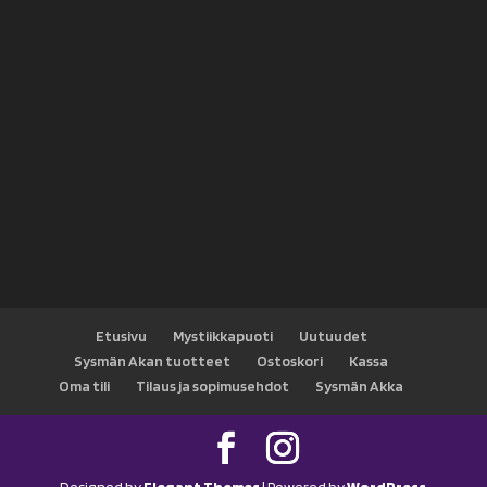
Etusivu
Mystiikkapuoti
Uutuudet
Sysmän Akan tuotteet
Ostoskori
Kassa
Oma tili
Tilaus ja sopimusehdot
Sysmän Akka
Designed by
Elegant Themes
| Powered by
WordPress