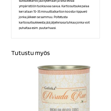
suitsukekartio jää kytemään ja siitä leviää
ympäristöön tuoksuvaa savua. Kartiosuitsuke palaa
kerrallaan 15-35 minuuttia(kartion koosta riippuen)
jonka jälkeen se sammuu. Poltetusta
kartiosuitsukkeesta jää jäljelle kasa tuhkaa jonka voit
puhaltaa esim. puutarhaasi.
Tutustu myös