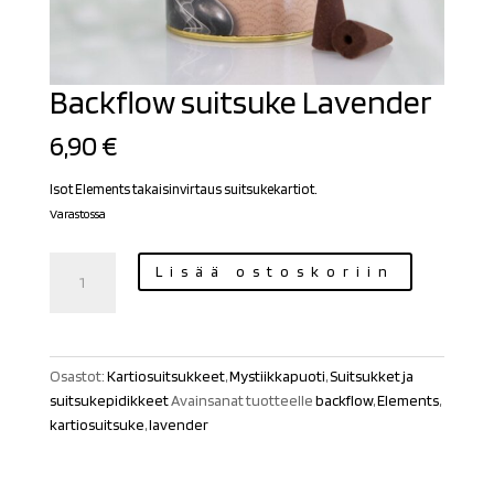
Backflow suitsuke Lavender
6,90
€
Isot Elements takaisinvirtaus suitsukekartiot.
Varastossa
Backflow
Lisää ostoskoriin
suitsuke
Lavender
määrä
Osastot:
Kartiosuitsukkeet
,
Mystiikkapuoti
,
Suitsukket ja
suitsukepidikkeet
Avainsanat tuotteelle
backflow
,
Elements
,
kartiosuitsuke
,
lavender