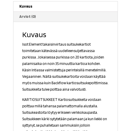
Kuvaus
Arviot (0)
Kuvaus
Isot Element takaisinvirtaus suitsukekartiot
toimitetaan kätevässä uudelleensuljettavassa
purkissa. Jokaisessa purkissa on 20 kartiota, joiden
palamisaika on noin 35 minuuttia kartioa kohden.
Käsin Intiassa valmistettuja perinteisillä menetelmillä.
Vegaaninen. Näitä suitsukekartioita voidaan käyttää
myös muissa kuin Backflow kartiosuitsukepolttimissa.
Suitsukkeita tulee polttaa aina valvotusti.
KARTIOSUITSUKKEET Kartiosuitsukkeita voidaan
polttaa millä tahansa palamattomalla alustalla.
Suitsukeastoita löytyy erikseen verkkokaupasta.
Suitsukkeen kärki sytytetään palamaan ja kun liekki on
syttynyt, se puhalletaan sammuksiin jolloin