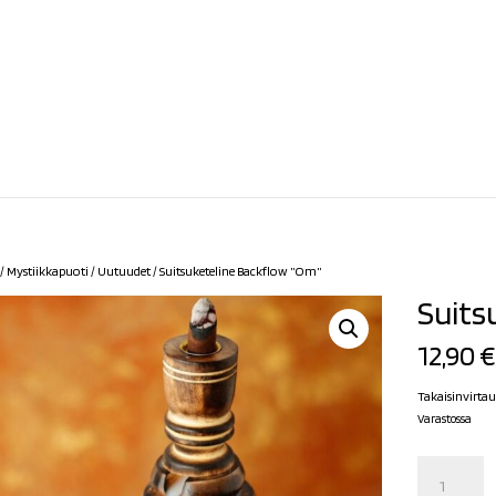
/
Mystiikkapuoti
/
Uutuudet
/ Suitsuketeline Backflow ”Om”
Suits
12,90
€
Takaisinvirtaus
Varastossa
Suitsuketeline
Backflow