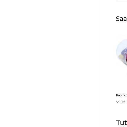
Saa
Backflo
5,90
€
Tut