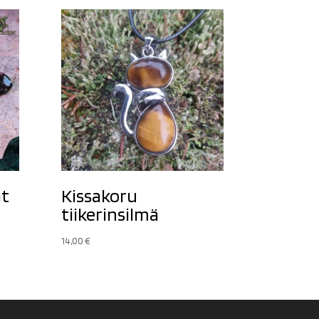
at
Kissakoru
tiikerinsilmä
14,00
€