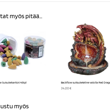
tat myös pitää...
w Suisukekartiot 45kpl
Backflow suitsuketeline valolla Red Dra
34,00
€
ustu myös