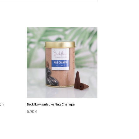
gon
Backflow suitsuke Nag Champa
6,90
€