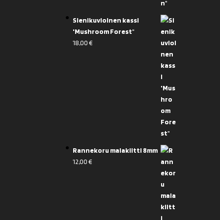
Sienikuvioinen kassi
'Mushroom Forest"
18,00
€
Rannekoru malakiitti 8mm
12,00
€