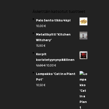
Äskettäin katsotut tuotteet
Palo Santo tikku 4kpl
10,00
€
Metallikyltti "Kitchen
Witchery"
15,90
€
Korpit
koristetyynynpäällinen
Alkuperäinen
Nykyinen
12,00
€
10,00
€
hinta
hinta
Lompakko "Cat in a Plant
oli:
on:
Pot"
12,00 €.
10,00 €.
10,50
€