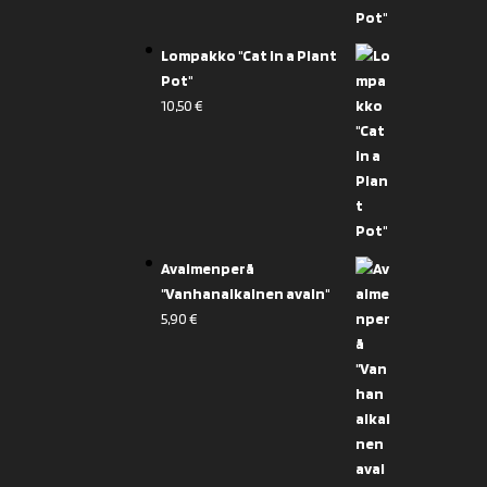
Lompakko "Cat in a Plant
Pot"
10,50
€
Avaimenperä
"Vanhanaikainen avain"
5,90
€