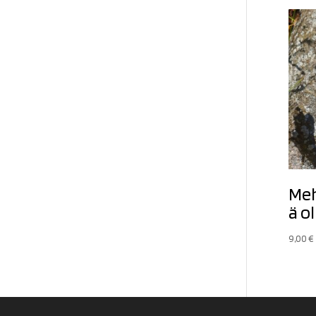
Meh
ä ol
9,00
€