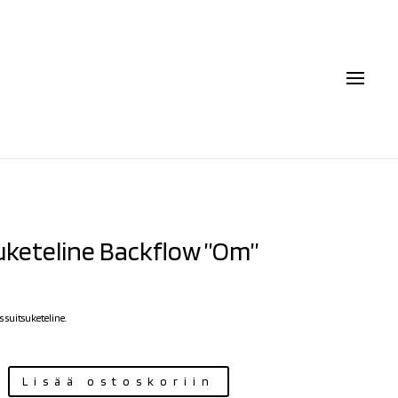
uketeline Backflow ”Om”
 suitsuketeline.
Lisää ostoskoriin