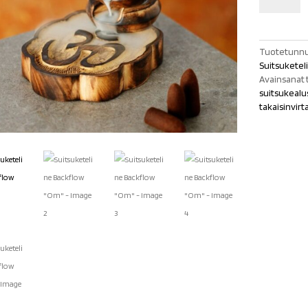
"Om"
määrä
Tuotetunnu
Suitsuketel
Avainsanat 
suitsukealu
takaisinvir