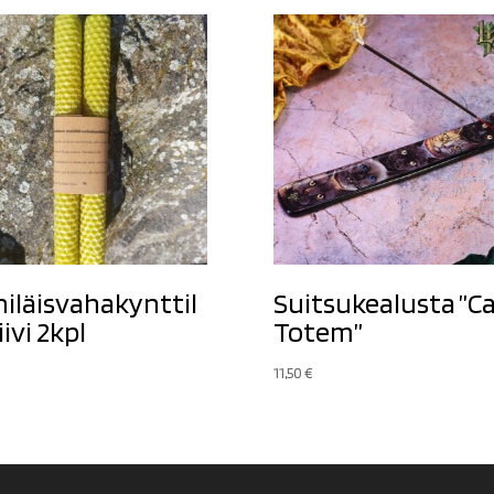
iläisvahakynttil
Suitsukealusta ”C
iivi 2kpl
Totem”
11,50
€