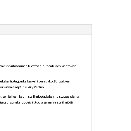
. Savun virtaaminen tuottaa ainutlaatuisen kiehtovan
tsukekartiota, jonka keskellä on aukko. Suitsukkeen
 virtaa alaspäin eikä ylöspäin.
ti sen jälkeen kauniista ilmiöstä, joka muistuttaa pientä
set suitsukekartiot eivät tuota samanlaista ilmiötä.