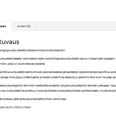
vaus
Arviot (0)
Kuvaus
M
angopuusta
veistetty t
akaisinvirtaus suitsukepoltin.
uitsuketelineeseen valmistetut reiät mahdollistavat suitsukkeen savun virtaamisen alaspäin
lmiön, jota on rauhoittavaa katsella.
ackflow suitsuketelineet toimivat yksinkertaisella periaatteella. Käytä erityistä backflow sui
ukossa ilma pysyy viileämpänä, ja koska viileä ilma laskeutuu pikemminkin kuin nousee, savu
sete suitsukepoltin lämmön kestävälle alustalle. Sytytä suitsukekartio telineen yläosaan. Nau
uroa. Suitsuketeline soveltuu myös tavallisten suitsukekartioiden polttamiseen, mutta tavalli
lä koskaan jätä palavaa suitsuketta ilman valvontaa.
oko 12cm x 10cm x 14xm.