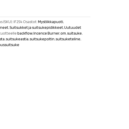
s (SKU):
IF254
Osastot:
Mystiikkapuoti
,
ineet
,
Suitsukket ja suitsukepidikkeet
,
Uutuudet
tuotteelle
backflow
,
Incence Burner
,
om
,
suitsuke
,
sta
,
suitsukeastia
,
suitsukepoltin
,
suitsuketeline
,
taussuitsuke