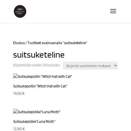
Etusivu
/ Tuotteet avainsanalla “suitsuketeline”
suitsuketeline
Sorted
Näytetään kaikki 36 tulosta
by
latest
Suitsukepoltin ”Witch Hat with Cat”
19,50
€
Suitsukepidike”Luna Moth”
12,90
€