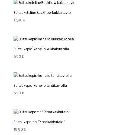
Suitsuketeline Backflow kukkakuvio
12,90
€
Suitsukepidike neliö kukkakuviolla
6,90
€
Suitsukepidike neliö tähtikuviolla
6,90
€
Suitsukepoltin ”Piparkakkutalo”
19,90
€