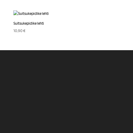
Suitsukepidike lehti
10,90
€