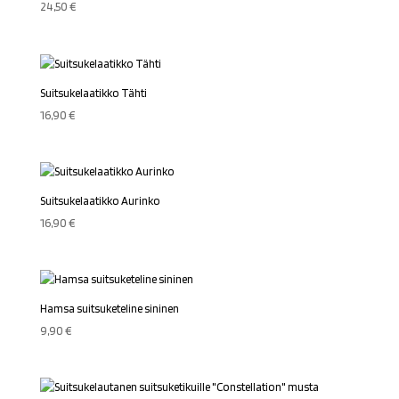
24,50
€
Suitsukelaatikko Tähti
16,90
€
Suitsukelaatikko Aurinko
16,90
€
Hamsa suitsuketeline sininen
9,90
€