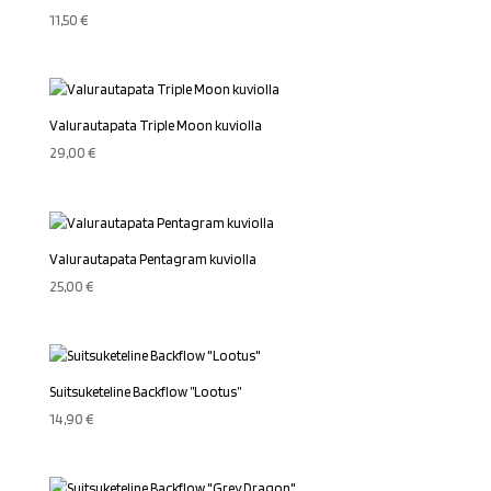
11,50
€
Valurautapata Triple Moon kuviolla
29,00
€
Valurautapata Pentagram kuviolla
25,00
€
Suitsuketeline Backflow ”Lootus”
14,90
€