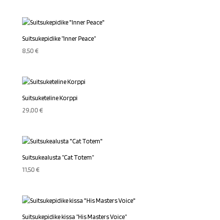
Suitsukepidike ”Inner Peace”
8,50
€
Suitsuketeline Korppi
29,00
€
Suitsukealusta ”Cat Totem”
11,50
€
Suitsukepidike kissa ”His Masters Voice”