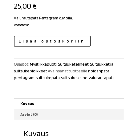
25,00
€
Valurautapata Pentagram kuviolla.
Varastossa
Valurautapata
Lisää ostoskoriin
Pentagram
kuviolla
määrä
Osastot:
Mystiikkapuoti
,
Suitsuketelineet
,
Suitsukket ja
suitsukepidikkeet
Avainsanat tuotteelle
noidanpata
,
pentagram
,
suitsukepata
,
suitsuketeline
,
valurautapata
Kuvaus
Arviot (0)
Kuvaus