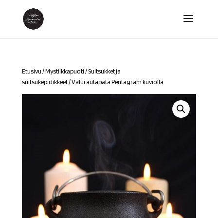
Etusivu
/
Mystiikkapuoti
/
Suitsukket ja
suitsukepidikkeet
/ Valurautapata Pentagram kuviolla