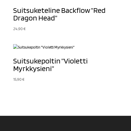
Suitsuketeline Backflow ”Red
Dragon Head”
24,90
€
Suitsukepoltin ”Violetti
Myrkkysieni”
15,90
€