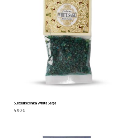
Suitsukepihka White Sage
4,90
€