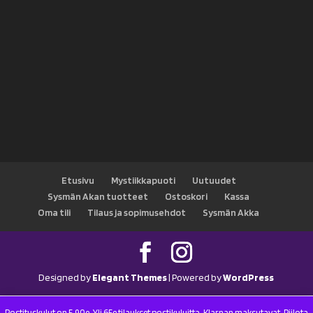
Etusivu
Mystiikkapuoti
Uutuudet
Sysmän Akan tuotteet
Ostoskori
Kassa
Oma tili
Tilaus ja sopimusehdot
Sysmän Akka
Designed by
Elegant Themes
| Powered by
WordPress
Postituskulut on 5.90e. Yli 65e tilaukset postikuluitta. Klarnan maksutavat.
Piilota