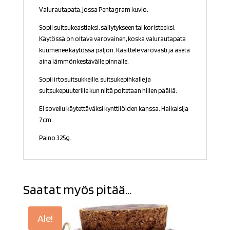
Valurautapata, jossa Pentagram kuvio.
Sopii suitsukeastiaksi, säilytykseen tai koristeeksi.
Käytössä on oltava varovainen, koska valurautapata
kuumenee käytössä paljon. Käsittele varovasti ja aseta
aina lämmönkestävälle pinnalle.
Sopii irtosuitsukkeille, suitsukepihkalle ja
suitsukepuuterille kun niitä poltetaan hiilen päällä.
Ei sovellu käytettäväksi kynttilöiden kanssa. Halkaisija
7cm.
Paino 325g.
Saatat myös pitää...
Ale!