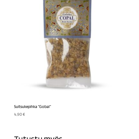
Suitsukepihka ”Gobal”
4,90
€
Tutustu myös