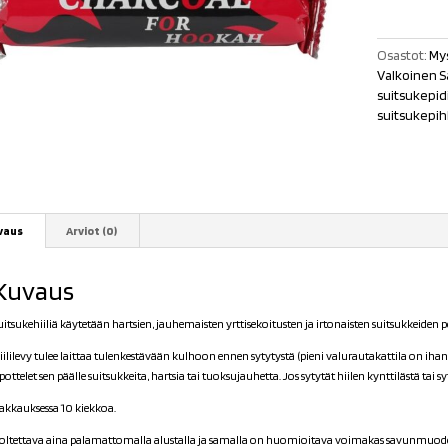
Osastot:
Mys
Valkoinen Sa
suitsukepid
suitsukepi
vaus
Arviot (0)
Kuvaus
uitsukehiiliä käytetään hartsien, jauhemaisten yrttisekoitusten ja irtonaisten suitsukkeiden 
iililevy tulee laittaa tulenkestävään kulhoon ennen sytytystä (pieni valurautakattila on ih
ipottelet sen päälle suitsukkeita, hartsia tai tuoksujauhetta. Jos sytytät hiilen kynttilästä tai s
akkauksessa 10 kiekkoa.
oltettava aina palamattomalla alustalla ja samalla on huomioitava voimakas savunmuodostu