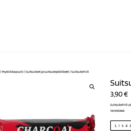
/
Mystiikkapuoti
/
Suitsukket ja suitsukepidikkeet
/ Suitsukehiili
Suitsu
3,90
€
Suitsukehiili pi
Varastossa
Suitsukehiili
Lisä
määrä