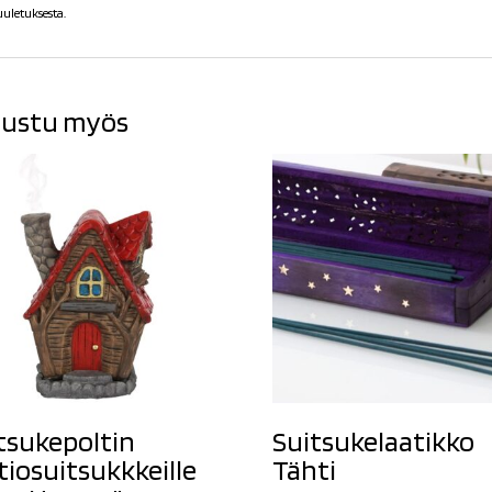
uuletuksesta.
ustu myös
tsukepoltin
Suitsukelaatikko
tiosuitsukkkeille
Tähti