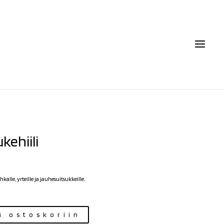
kehiili
hkalle, yrteille ja jauhesuitsukkeille.
ä ostoskoriin