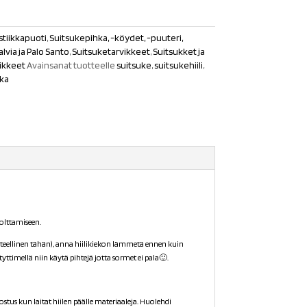
tiikkapuoti
,
Suitsukepihka, -köydet, -puuteri,
lvia ja Palo Santo
,
Suitsuketarvikkeet
,
Suitsukket ja
ikkeet
Avainsanat tuotteelle
suitsuke
,
suitsukehiili
,
hka
polttamiseen.
anteellinen tähän), anna hiilikiekon lämmetä ennen kuin
ytyttimellä niin käytä pihtejä jotta sormet ei pala🙂.
s kun laitat hiilen päälle materiaaleja. Huolehdi