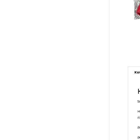
Ku
S
H
r
P
P