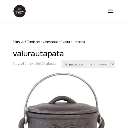
Etusivu
/ Tuotteet avainsanalla “valurautapata”
valurautapata
Sorted
Näytetään kaikki 2 tulosta
by
latest