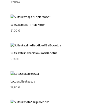
37,00
€
Suitsukemalja ”Triple Moon”
21,00
€
Suitsuketeline Backflow Käsi&Lootus
9,90
€
Lotus suitsukeastia
12,90
€