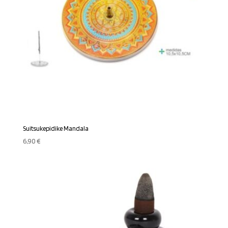
Suitsukepidike Mandala
6,90
€