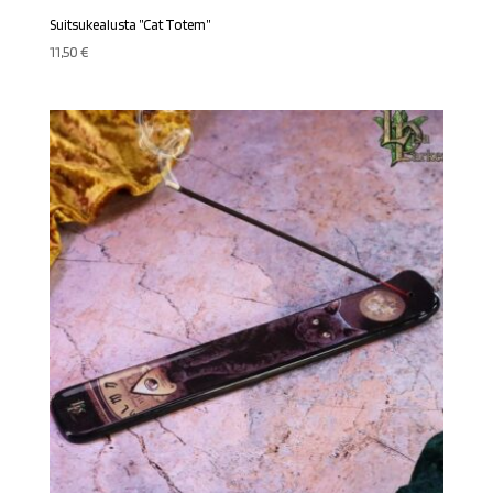
Suitsukealusta ”Cat Totem”
11,50
€