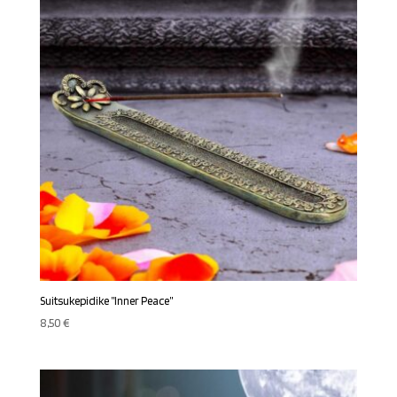
Suitsukepidike ”Inner Peace”
8,50
€