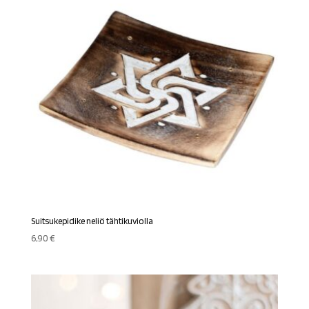
Suitsukepidike neliö tähtikuviolla
6,90
€