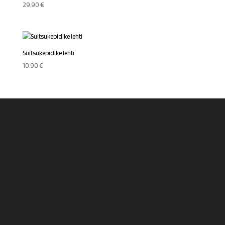
29,90
€
Suitsukepidike lehti
10,90
€