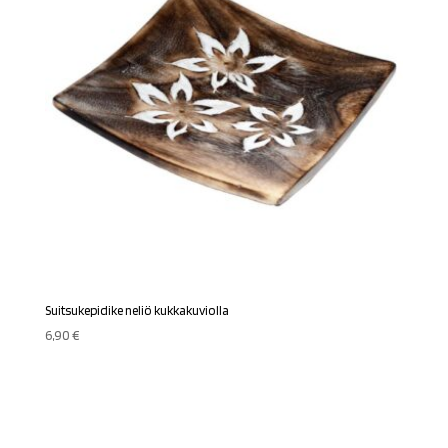
Suitsukepidike neliö kukkakuviolla
6,90
€