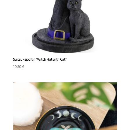
Suitsukepoltin ”Witch Hat with Cat”
19,50
€