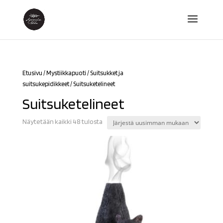
Etusivu
/
Mystiikkapuoti
/
Suitsukket ja
suitsukepidikkeet
/ Suitsuketelineet
Suitsuketelineet
Sorted
Näytetään kaikki 48 tulosta
by
latest