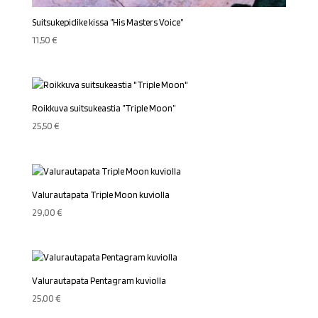
Suitsukepidike kissa ”His Masters Voice”
11,50
€
Roikkuva suitsukeastia ”Triple Moon”
25,50
€
Valurautapata Triple Moon kuviolla
29,00
€
Valurautapata Pentagram kuviolla
25,00
€