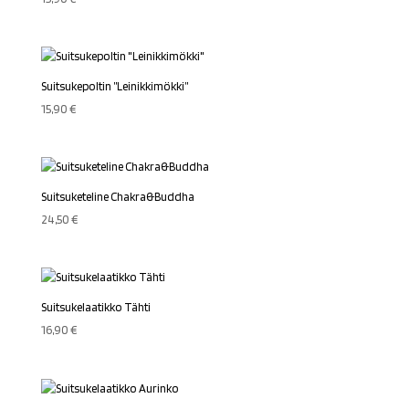
Suitsukepoltin ”Leinikkimökki”
15,90
€
Suitsuketeline Chakra&Buddha
24,50
€
Suitsukelaatikko Tähti
16,90
€