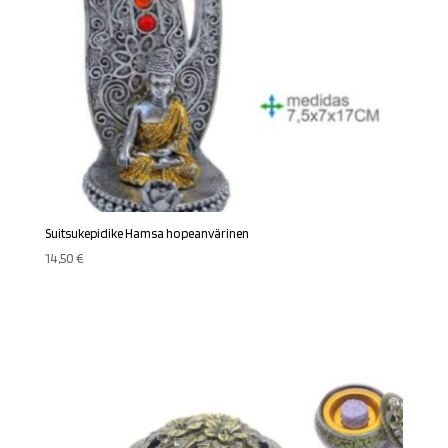
Suitsukepidike Hamsa hopeanvärinen
14,50
€