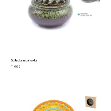
Suitsukeastia kukka
11,90
€