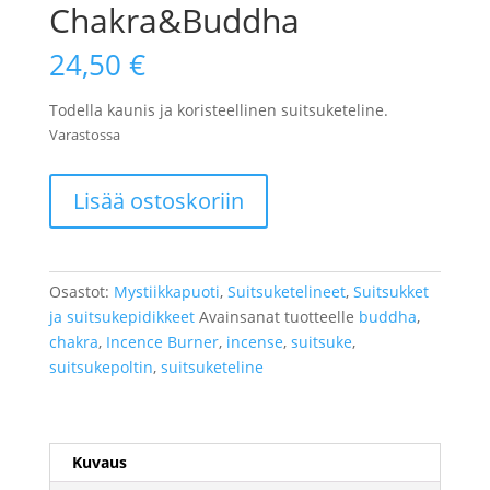
Chakra&Buddha
24,50
€
Todella kaunis ja koristeellinen suitsuketeline.
Varastossa
Suitsuketeline
Lisää ostoskoriin
Chakra&Buddha
määrä
Osastot:
Mystiikkapuoti
,
Suitsuketelineet
,
Suitsukket
ja suitsukepidikkeet
Avainsanat tuotteelle
buddha
,
chakra
,
Incence Burner
,
incense
,
suitsuke
,
suitsukepoltin
,
suitsuketeline
Kuvaus