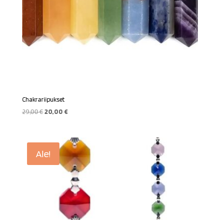
Chakrariipukset
Alkuperäinen
Nykyinen
29,00
€
20,00
€
hinta
hinta
oli:
on:
29,00 €.
20,00 €.
Ale!