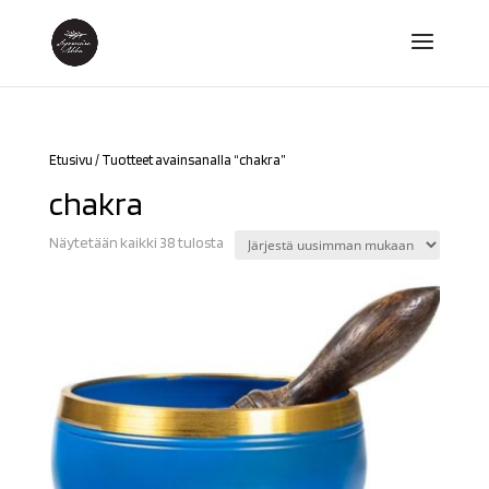
Etusivu
/ Tuotteet avainsanalla “chakra”
chakra
Sorted
Näytetään kaikki 38 tulosta
by
latest