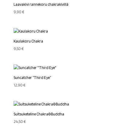
Laavakivi rannekoru chakrakivillä
9,90
€
Kaulakoru Chakra
9,50
€
Suncatcher ”Third Eye”
12,90
€
Suitsuketeline Chakra&Buddha
24,50
€