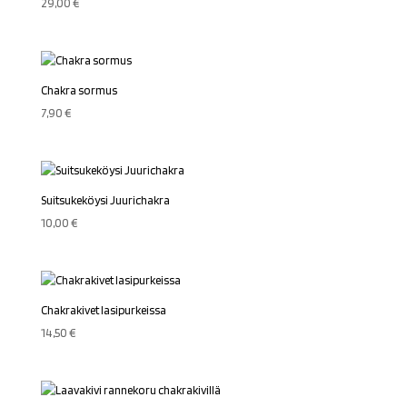
29,00
€
Chakra sormus
7,90
€
Suitsukeköysi Juurichakra
10,00
€
Chakrakivet lasipurkeissa
14,50
€