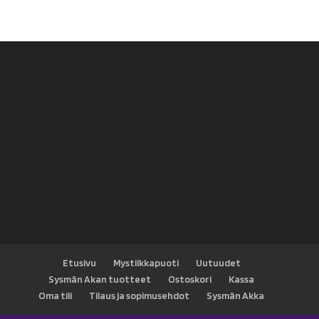
Etusivu
Mystiikkapuoti
Uutuudet
Sysmän Akan tuotteet
Ostoskori
Kassa
Oma tili
Tilaus ja sopimusehdot
Sysmän Akka