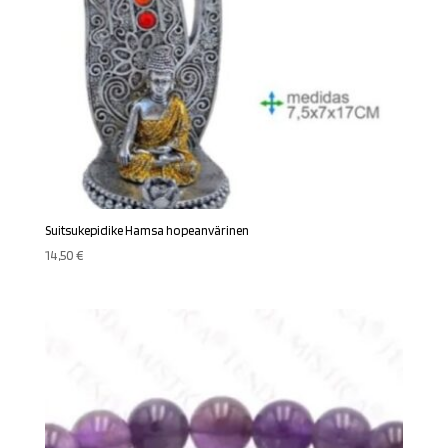
Suitsukepidike Hamsa hopeanvärinen
14,50
€