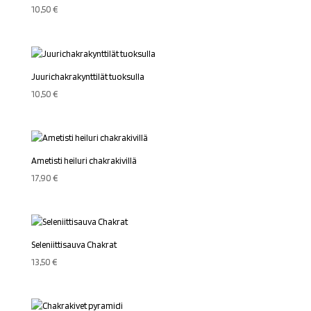
10,50
€
Juurichakrakynttilät tuoksulla
10,50
€
Ametisti heiluri chakrakivillä
17,90
€
Seleniittisauva Chakrat
13,50
€