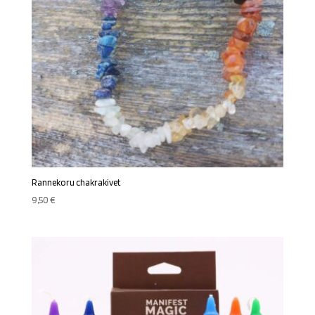
Rannekoru chakrakivet
9,50
€