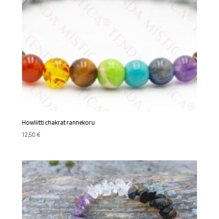
Howliitti chakrat rannekoru
12,50
€