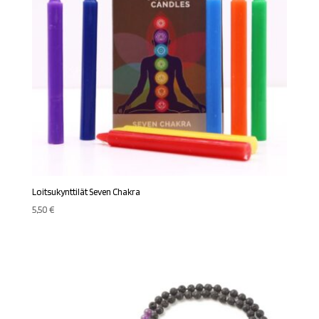
Loitsukynttilät Seven Chakra
5,50
€