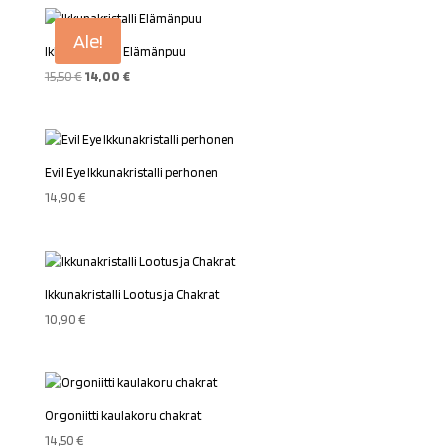
Ale!
Ikkunakristalli Elämänpuu
Alkuperäinen
Nykyinen
15,50
€
14,00
€
hinta
hinta
oli:
on:
15,50 €.
14,00 €.
Evil Eye Ikkunakristalli perhonen
14,90
€
Ikkunakristalli Lootus ja Chakrat
10,90
€
Orgoniitti kaulakoru chakrat
14,50
€