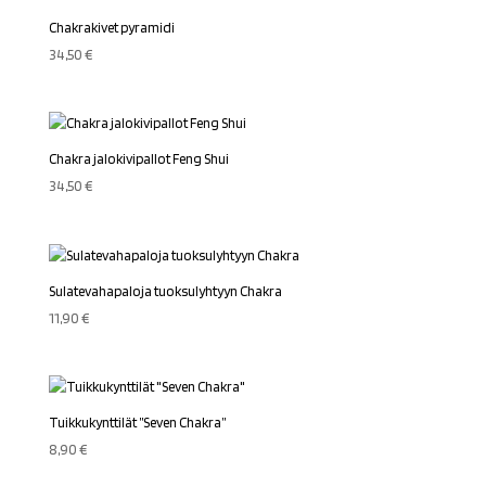
Chakrakivet pyramidi
34,50
€
Chakra jalokivipallot Feng Shui
34,50
€
Sulatevahapaloja tuoksulyhtyyn Chakra
11,90
€
Tuikkukynttilät ”Seven Chakra”
8,90
€