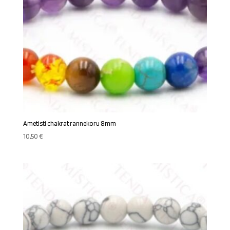
Ametisti chakrat rannekoru 8mm
10,50
€