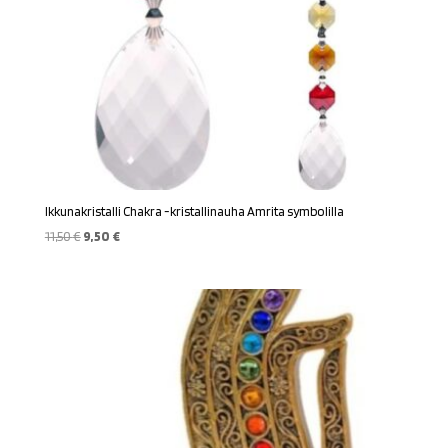
Ikkunakristalli Chakra -kristallinauha Amrita symbolilla
Alkuperäinen
Nykyinen
11,50
€
9,50
€
hinta
hinta
oli:
on:
11,50 €.
9,50 €.