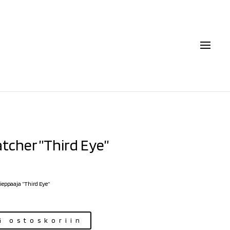
tcher ”Third Eye”
ieppaaja ”Third Eye”
ä ostoskoriin