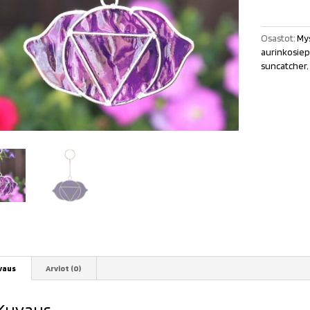
Eye"
määrä
Osastot:
Mys
aurinkosiep
suncatcher
,
vaus
Arviot (0)
Kuvaus