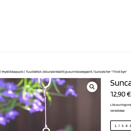
/
Mystiikkapuoti
/
Tuulikellot, ikkunakristallit ja aurinkosiepparit
/ Suncatcher ”Third Eye”
Sunca
12,90
€
Lila auringons
Varastossa
Suncatcher
Lisä
"Third