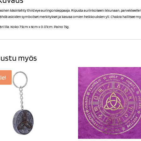
asinen käsintehty third eye auringonsieppaaja. Ripusta aurinkoiseen ikkunaan, parvekkeelle
ähdä asioiden symboliset merkitykset ja kasvaa omien heikkouksien yli. Chakra hallitsee my
äri lila. Koko 7.5cm x 6cm x 0.01cm. Paino 15g.
ustu myös
le!