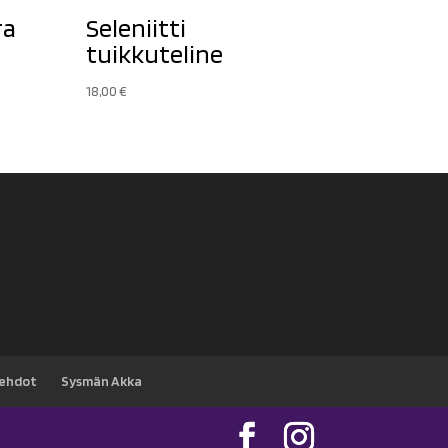
ra
Seleniitti
tuikkuteline
18,00
€
sehdot
Sysmän Akka