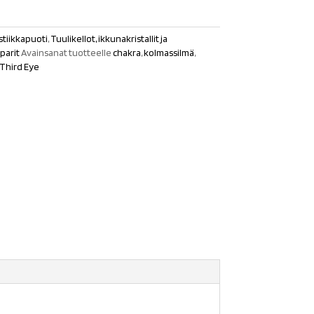
tiikkapuoti
,
Tuulikellot, ikkunakristallit ja
parit
Avainsanat tuotteelle
chakra
,
kolmassilmä
,
Third Eye