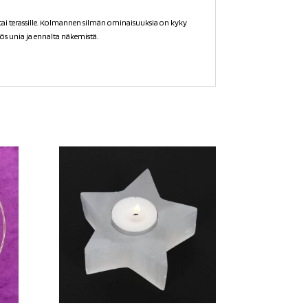
 tai terassille. Kolmannen silmän ominaisuuksia on kyky
ös unia ja ennalta näkemistä.