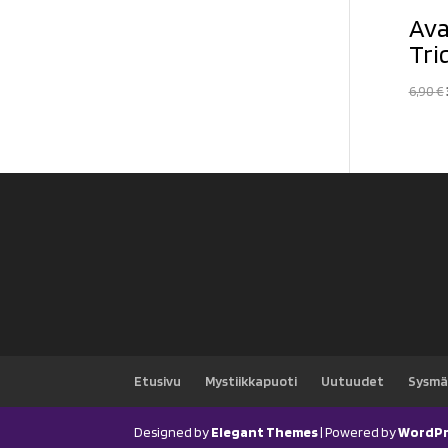
Av
Tri
6,90
€
Etusivu
Mystiikkapuoti
Uutuudet
Sysmä
Designed by
Elegant Themes
| Powered by
WordPr