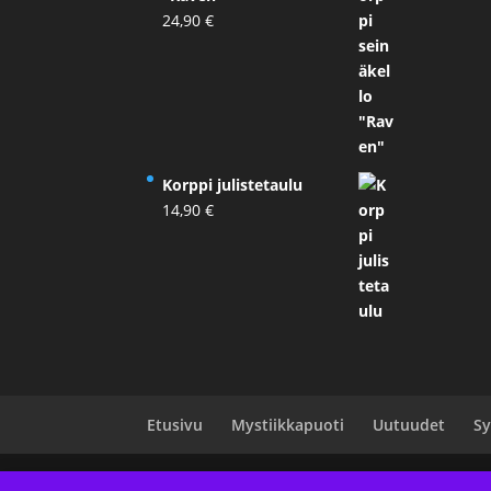
24,90
€
Korppi julistetaulu
14,90
€
Etusivu
Mystiikkapuoti
Uutuudet
Sy
Designed by
Elegant Themes
| Powered by
Wo