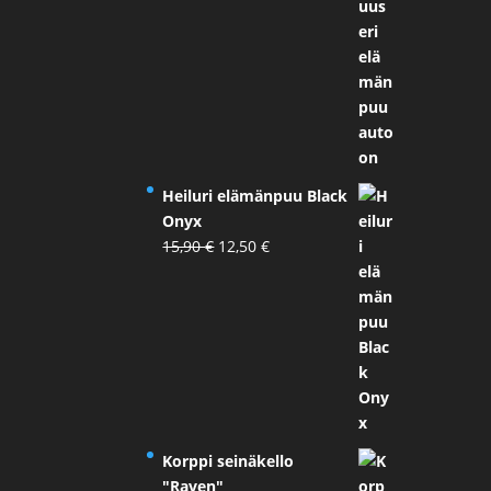
14,90 €.
10,00 €.
Heiluri elämänpuu Black
Onyx
Alkuperäinen
Nykyinen
15,90
€
12,50
€
hinta
hinta
oli:
on:
15,90 €.
12,50 €.
Korppi seinäkello
"Raven"