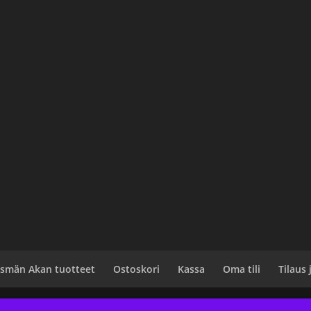
smän Akan tuotteet
Ostoskori
Kassa
Oma tili
Tilaus
rdPress