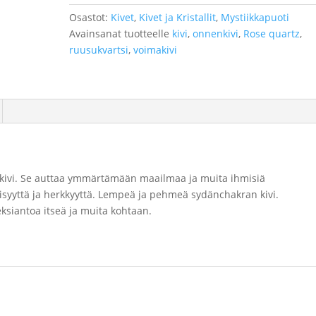
määrä
Osastot:
Kivet
,
Kivet ja Kristallit
,
Mystiikkapuoti
Avainsanat tuotteelle
kivi
,
onnenkivi
,
Rose quartz
,
ruusukvartsi
,
voimakivi
kivi. Se auttaa ymmärtämään maailmaa ja muita ihmisiä
nisyyttä ja herkkyyttä. Lempeä ja pehmeä sydänchakran kivi.
eksiantoa itseä ja muita kohtaan.