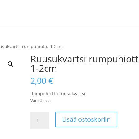
usukvartsi rumpuhiottu 1-2cm
Ruusukvartsi rumpuhiot
1-2cm
2,00
€
Rumpuhiottu ruusukvartsi
Varastossa
Ruusukvartsi
Lisää ostoskoriin
rumpuhiottu
1-
2cm