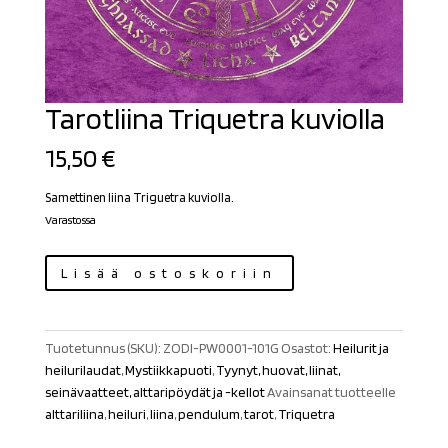
Tarotliina Triquetra kuviolla
15,50
€
Samettinen liina Triguetra kuviolla.
Varastossa
Tarotliina
Lisää ostoskoriin
Triquetra
kuviolla
määrä
Tuotetunnus (SKU):
ZODI-PW0001-101G
Osastot:
Heilurit ja
heilurilaudat
,
Mystiikkapuoti
,
Tyynyt, huovat, liinat,
seinävaatteet, alttaripöydät ja -kellot
Avainsanat tuotteelle
alttariliina
,
heiluri
,
liina
,
pendulum
,
tarot
,
Triquetra