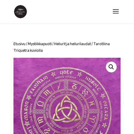
Etusivu
/
Mystiikkapuoti
/
Heilurit ja heilurilaudat
/ Tarotliina
Triquetra kuviolla