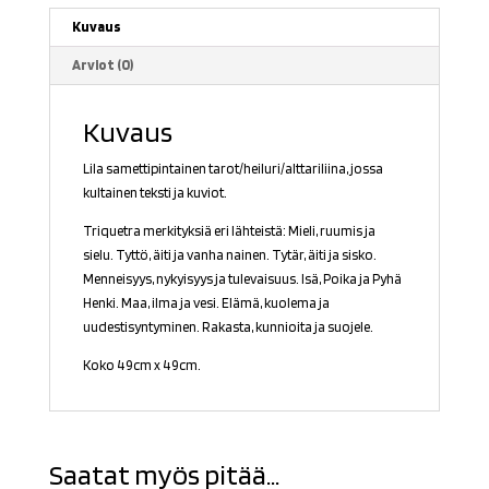
Kuvaus
Arviot (0)
Kuvaus
Lila samettipintainen tarot/heiluri/alttariliina, jossa
kultainen teksti ja kuviot.
Triquetra merkityksiä eri lähteistä: Mieli, ruumis ja
sielu. Tyttö, äiti ja vanha nainen. Tytär, äiti ja sisko.
Menneisyys, nykyisyys ja tulevaisuus. Isä, Poika ja Pyhä
Henki. Maa, ilma ja vesi. Elämä, kuolema ja
uudestisyntyminen. Rakasta, kunnioita ja suojele.
Koko 49cm x 49cm.
Saatat myös pitää...