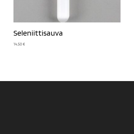
Seleniittisauva
14,50
€