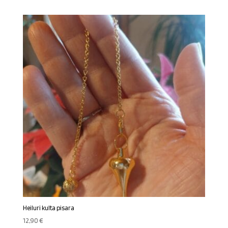
oli:
on:
15,90 €.
13,90 €.
Heiluri kulta pisara
12,90
€