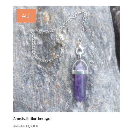
Ale!
Ametisti heiluri hexagon
Alkuperäinen
Nykyinen
15,90
€
13,90
€
hinta
hinta