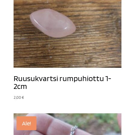
Ruusukvartsi rumpuhiottu 1-
2cm
2,00
€
Ale!