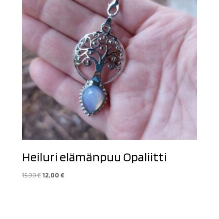
Heiluri elämänpuu Opaliitti
Alkuperäinen
Nykyinen
15,90
€
12,00
€
hinta
hinta
oli:
on:
15,90 €.
12,00 €.