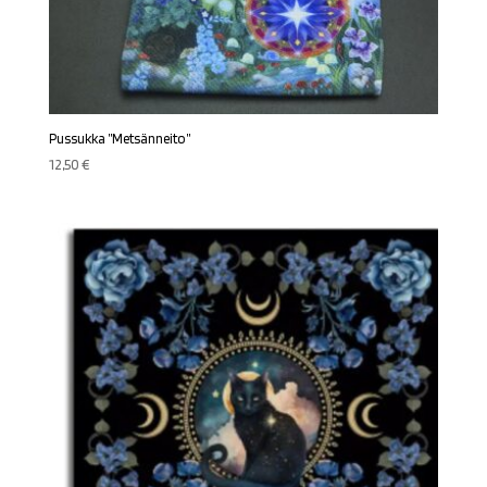
Pussukka ”Metsänneito”
12,50
€