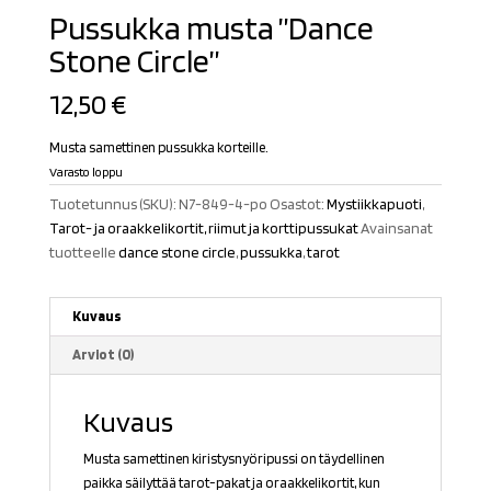
Pussukka musta ”Dance
Stone Circle”
12,50
€
Musta samettinen pussukka korteille.
Varasto loppu
Tuotetunnus (SKU):
N7-849-4-po
Osastot:
Mystiikkapuoti
,
Tarot- ja oraakkelikortit, riimut ja korttipussukat
Avainsanat
tuotteelle
dance stone circle
,
pussukka
,
tarot
Kuvaus
Arviot (0)
Kuvaus
Musta samettinen kiristysnyöripussi on täydellinen
paikka säilyttää tarot-pakat ja oraakkelikortit, kun