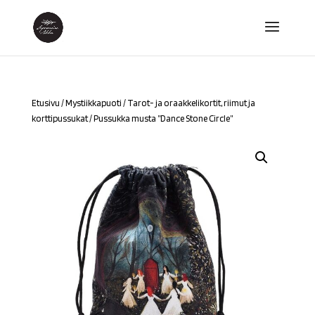
Etusivu
/
Mystiikkapuoti
/
Tarot- ja oraakkelikortit, riimut ja
korttipussukat
/ Pussukka musta ”Dance Stone Circle”