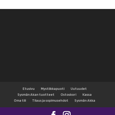
Etusivu
Mystiikkapuoti
Uutuudet
Sysmän Akan tuotteet
Ostoskori
Kassa
Oma tili
Tilaus ja sopimusehdot
Sysmän Akka