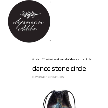
Etusivu
/ Tuotteet avainsanalla “dance stone circle”
dance stone circle
Näytetään ainoa tulos