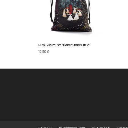
Pussukka musta ”Dance Stone Circle”
12,50
€
Etusivu
Mystiikkapuoti
Uutuudet
Sysmä