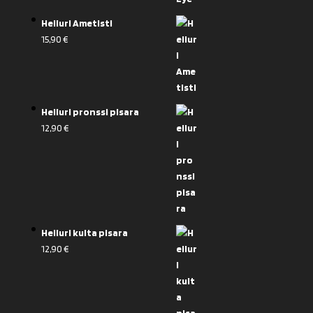
Heiluri Ametisti
15,90
€
Heiluri pronssi pisara
12,90
€
Heiluri kulta pisara
12,90
€