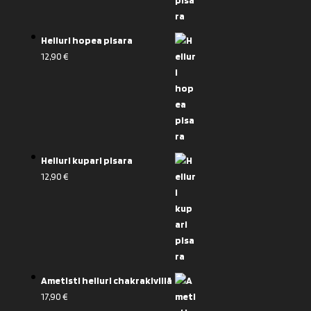
Heiluri hopea pisara
12,90
€
Heiluri kupari pisara
12,90
€
Ametisti heiluri chakrakivillä
17,90
€