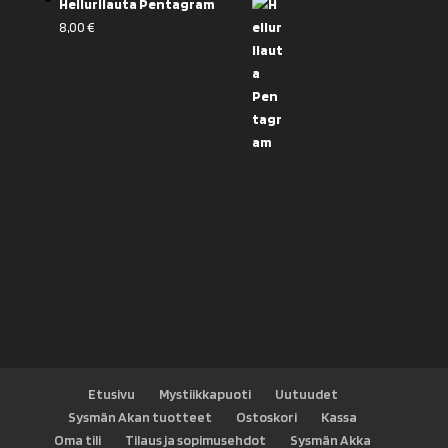
Heilurilauta Pentagram
8,00
€
Etusivu
Mystiikkapuoti
Uutuudet
Sysmän Akan tuotteet
Ostoskori
Kassa
Oma tili
Tilaus ja sopimusehdot
Sysmän Akka