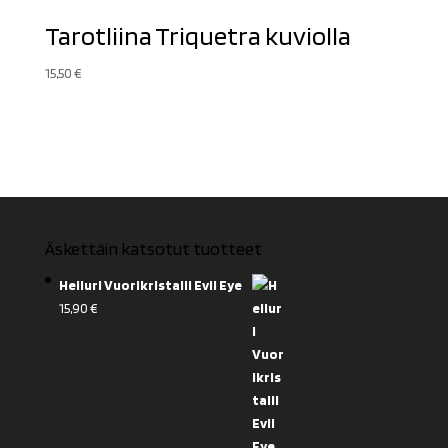
Tarotliina Triquetra kuviolla
15,50
€
Äskettäin katsotut tuotteet
Heiluri Vuorikristalli Evil Eye
15,90
€