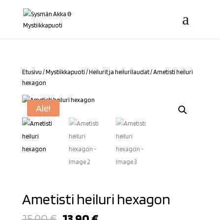
Etusivu
/
Mystiikkapuoti
/
Heilurit ja heilurilaudat
/ Ametisti heiluri
hexagon
Ale!
Ametisti heiluri hexagon
Alkuperäinen
Nykyinen
15,90
€
13,90
€