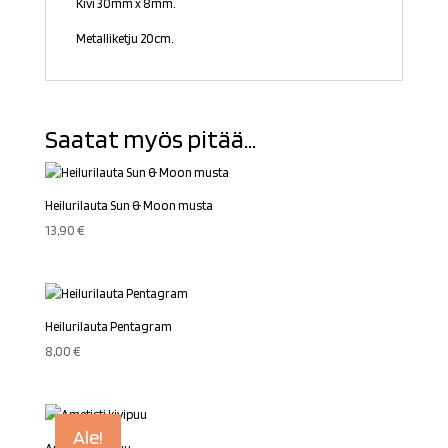
Kivi 30mm x 8mm.
Metalliketju 20cm.
Saatat myös pitää...
Heilurilauta Sun & Moon musta
13,90
€
Heilurilauta Pentagram
8,00
€
Ale!