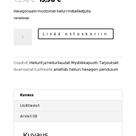
hinta
hinta
oli:
on:
Hexagonaalin muotoinen heiluri metalliketjulla.
15,90 €.
13,90 €.
Varastossa
Ametisti
Lisää ostoskoriin
heiluri
hexagon
määrä
Osastot:
Heilurit ja heilurilaudat
,
Mystiikkapuoti
,
Tarjoukset
Avainsanat tuotteelle
ametisti
,
heiluri
,
hexagon
,
pendulum
Kuvaus
Lisätiedot
Arviot (0)
Kuvaus