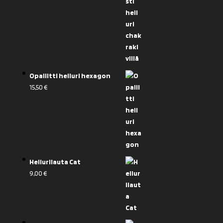
Opaliitti heiluri hexagon
15,50
€
Heilurilauta Cat
9,00
€