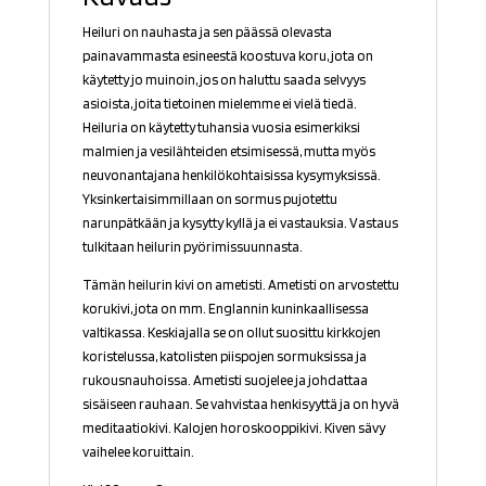
Heiluri on nauhasta ja sen päässä olevasta
painavammasta esineestä koostuva koru, jota on
käytetty jo muinoin, jos on haluttu saada selvyys
asioista, joita tietoinen mielemme ei vielä tiedä.
Heiluria on käytetty tuhansia vuosia esimerkiksi
malmien ja vesilähteiden etsimisessä, mutta myös
neuvonantajana henkilökohtaisissa kysymyksissä.
Yksinkertaisimmillaan on sormus pujotettu
narunpätkään ja kysytty kyllä ja ei vastauksia. Vastaus
tulkitaan heilurin pyörimissuunnasta.
Tämän heilurin kivi on ametisti. Ametisti on arvostettu
korukivi, jota on mm. Englannin kuninkaallisessa
valtikassa. Keskiajalla se on ollut suosittu kirkkojen
koristelussa, katolisten piispojen sormuksissa ja
rukousnauhoissa. Ametisti suojelee ja johdattaa
sisäiseen rauhaan. Se vahvistaa henkisyyttä ja on hyvä
meditaatiokivi. Kalojen horoskooppikivi. Kiven sävy
vaihelee koruittain.