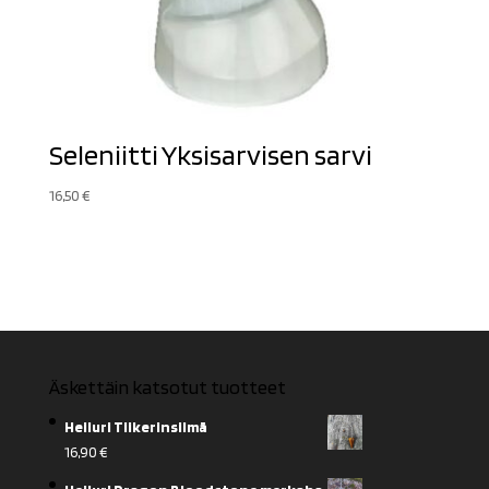
Seleniitti Yksisarvisen sarvi
16,50
€
Äskettäin katsotut tuotteet
Heiluri Tiikerinsilmä
16,90
€