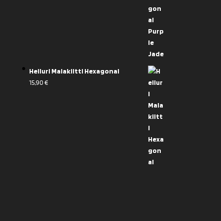
Heiluri Malakiitti Hexagonal
15,90
€