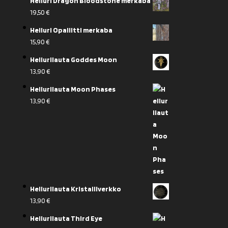
Heiluri Dragon Bloodstone merkaba
19,50
€
Heiluri Opaliitti merkaba
15,90
€
Heilurilauta Goddes Moon
13,90
€
Heilurilauta Moon Phases
13,90
€
Heilurilauta Kristalliverkko
13,90
€
Heilurilauta Third Eye