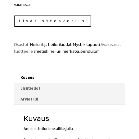
Varastossa
Ametisti
Lisää ostoskoriin
heiluri
merkaba
määrä
Osastot:
Heilurit ja heilurilaudat
,
Mystiikkapuoti
Avainsanat
tuotteelle
ametisti
,
heiluri
,
merkaba
,
pendulum
Kuvaus
Lisätiedot
Arviot (0)
Kuvaus
Ametisti heiluri metalliketjulla.