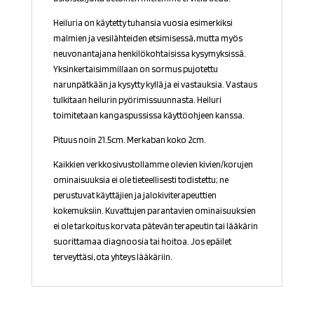
Heiluria on käytetty tuhansia vuosia esimerkiksi
malmien ja vesilähteiden etsimisessä, mutta myös
neuvonantajana henkilökohtaisissa kysymyksissä.
Yksinkertaisimmillaan on sormus pujotettu
narunpätkään ja kysytty kyllä ja ei vastauksia. Vastaus
tulkitaan heilurin pyörimissuunnasta. Heiluri
toimitetaan kangaspussissa käyttöohjeen kanssa.
Pituus noin 21.5cm. Merkaban koko 2cm.
Kaikkien verkkosivustollamme olevien kivien/korujen
ominaisuuksia ei ole tieteellisesti todistettu; ne
perustuvat käyttäjien ja jalokiviterapeuttien
kokemuksiin. Kuvattujen parantavien ominaisuuksien
ei ole tarkoitus korvata pätevän terapeutin tai lääkärin
suorittamaa diagnoosia tai hoitoa. Jos epäilet
terveyttäsi, ota yhteys lääkäriin.