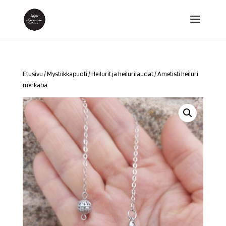
Etusivu
/
Mystiikkapuoti
/
Heilurit ja heilurilaudat
/ Ametisti heiluri
merkaba