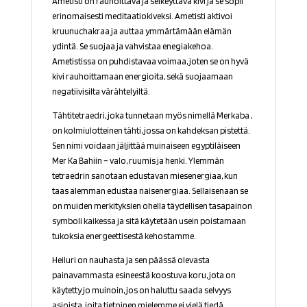
Ametisti on rauhoittava ja selkeyttävä kivi ja se sopii
erinomaisesti meditaatiokiveksi. Ametisti aktivoi
kruunuchakraa ja auttaa ymmärtämään elämän
ydintä. Se suojaa ja vahvistaa enegiakehoa.
Ametistissa on puhdistavaa voimaa, joten se on hyvä
kivi rauhoittamaan energioita, sekä suojaamaan
negatiivisilta värähtelyiltä.
Tähtitetraedri, joka tunnetaan myös nimellä Merkaba ,
on kolmiulotteinen tähti, jossa on kahdeksan pistettä.
Sen nimi voidaan jäljittää muinaiseen egyptiläiseen
Mer Ka Bahiin – valo, ruumis ja henki. Ylemmän
tetraedrin sanotaan edustavan miesenergiaa, kun
taas alemman edustaa naisenergiaa. Sellaisenaan se
on muiden merkityksien ohella täydellisen tasapainon
symboli kaikessa ja sitä käytetään usein poistamaan
tukoksia energeettisestä kehostamme.
Heiluri on nauhasta ja sen päässä olevasta
painavammasta esineestä koostuva koru, jota on
käytetty jo muinoin, jos on haluttu saada selvyys
asioista, joita tietoinen mielemme ei vielä tiedä.