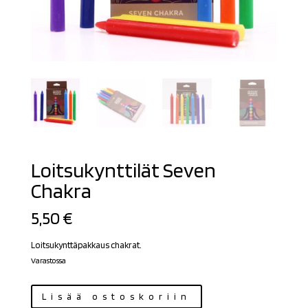
Loitsukynttilät Seven
Chakra
5,50
€
Loitsukynttäpakkaus chakrat.
Varastossa
Loitsukynttilät
Lisää ostoskoriin
Seven