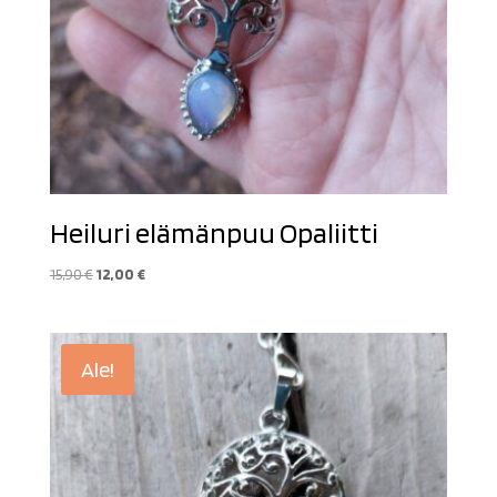
Heiluri elämänpuu Opaliitti
Alkuperäinen
Nykyinen
15,90
€
12,00
€
hinta
hinta
oli:
on:
15,90 €.
12,00 €.
Ale!