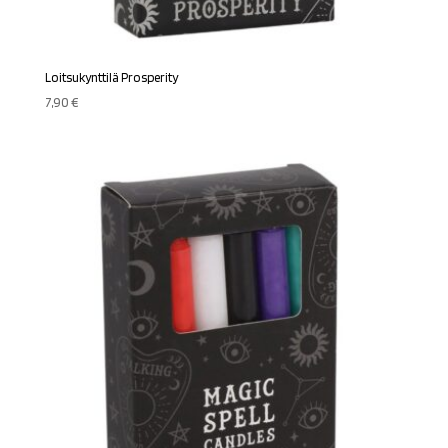
Loitsukynttilä Prosperity
7,90
€