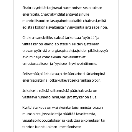
Shakrakynttilät tarjoavat harmonisen sekoituksen
energioita. Chakrakynttilät antavat sinulle
mahdollisuuden tasapainottaa kaikki chakrasi, mikä
edistää kokonaisvaltaista hyvinvointia ja tasapainoa.
Chakra (sanskritiksi cakra) tarkoittaa ”pyörää” ja
viittaa kehosi energiapisteisiin. Niiden ajatellaan
olevan pyöriviä energiaspiraaleja, joiden pitäisi pysyä
avoimina ja kohdakkain. Ne vaikuttavat
emotionaaliseen ja fyysiseen hyvinvointiimme.
Seitsemää päächakraa pidetään kehosi tärkeimpinä
energiapisteinä, jotka kulkevat selkärankaa pitkin.
Jokaisella näistä seitsemästä päächakrasta on
vastaava numero, nimi, väri ja tietty kehon alue.
Kynttilätaikuus on yksi yksinkertaisimmista loitsun
muodoista, jossa loitsija päättää tavoitteesta,
visualisoi lopputuloksen ja keskittää aikomuksen tai
tahdon tuon tuloksen ilmentämiseen.