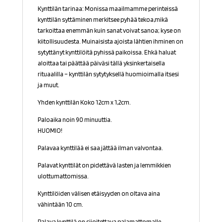
Kynttilän tarinaa: Monissa maailmamme perinteissä
kynttilän syttäminen merkitsee pyhää tekoa,mikä
tarkoittaa enemmän kuin sanat voivat sanoa; kyse on
kiitollisuudesta. Muinaisista ajoista lähtien ihminen on
sytyttänyt kynttilöitä pyhissä paikoissa. Ehkä haluat
aloittaa tai päättää päiväsi tällä yksinkertaisella
rituaalilla – kynttilän sytytyksellä huomioimalla itsesi
ja muut.
Yhden kynttilän Koko 12cm x 1,2cm.
Paloaika noin 90 minuuttia.
HUOMIO!
Palavaa kynttilää ei saa jättää ilman valvontaa.
Palavat kynttilät on pidettävä lasten ja lemmikkien
ulottumattomissa.
Kynttilöiden välisen etäisyyden on oltava aina
vähintään 10 cm.
Palava kynttilä on sijoitettava palamattomalle