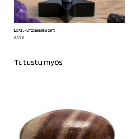
Loitsukynttilänjalka tähti
6,50
€
Tutustu myös