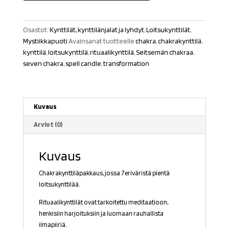
Chakra
määrä
Osastot:
Kynttilät, kynttilänjalat ja lyhdyt
,
Loitsukynttilät
,
Mystiikkapuoti
Avainsanat tuotteelle
chakra
,
chakrakynttilä
,
kynttilä
,
loitsukynttilä
,
rituaalikynttilä
,
Seitsemän chakraa
,
seven chakra
,
spell candle
,
transformation
Kuvaus
Arviot (0)
Kuvaus
Chakrakynttiläpakkaus, jossa 7eriväristä pientä
loitsukynttilää.
Rituaalikynttilät ovat tarkoitettu meditaatioon,
henkisiin harjoituksiin ja luomaan rauhallista
ilmapiiriä.