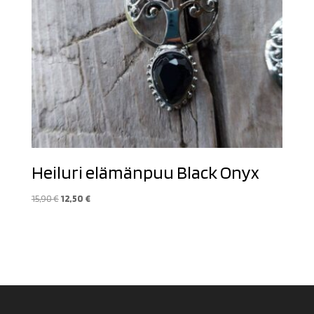
Heiluri elämänpuu Black Onyx
Alkuperäinen
Nykyinen
15,90
€
12,50
€
hinta
hinta
oli:
on:
15,90 €.
12,50 €.