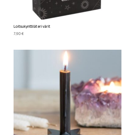
Loitsukynttilät eri värit
7,90
€