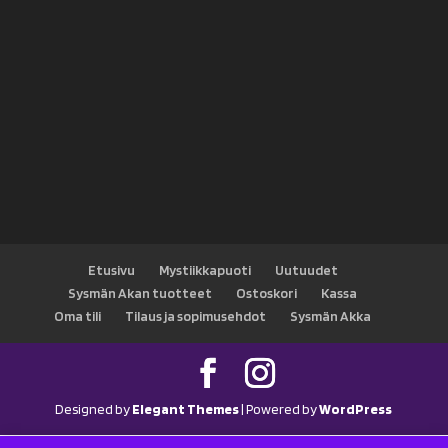
Etusivu
Mystiikkapuoti
Uutuudet
Sysmän Akan tuotteet
Ostoskori
Kassa
Oma tili
Tilaus ja sopimusehdot
Sysmän Akka
Designed by
Elegant Themes
| Powered by
WordPress