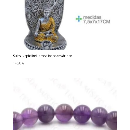
Suitsukepidike Hamsa hopeanvärinen
14,50
€