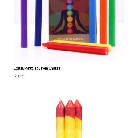
Loitsukynttilät Seven Chakra
5,50
€