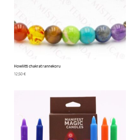
Howliitti chakrat rannekoru
12,50
€