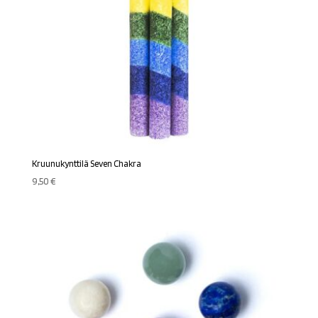
Kruunukynttilä Seven Chakra
9,50
€