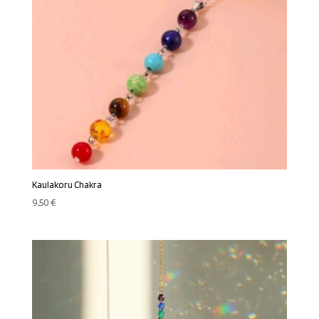
Kaulakoru Chakra
9,50
€