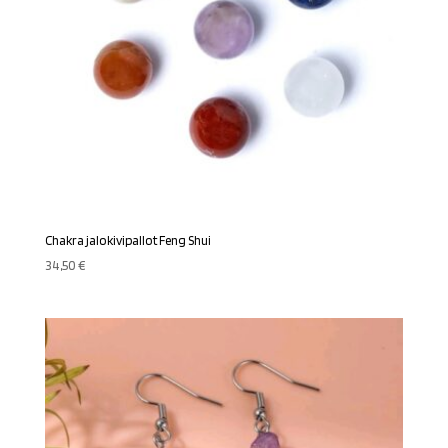
Chakra jalokivipallot Feng Shui
34,50
€