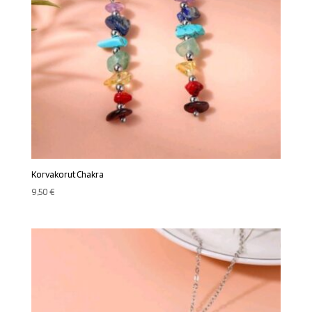
Korvakorut Chakra
9,50
€