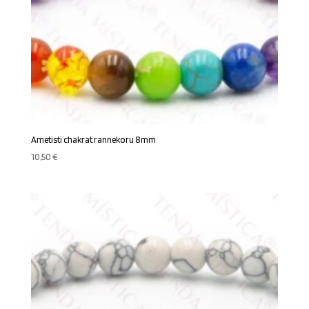
Ametisti chakrat rannekoru 8mm
10,50
€