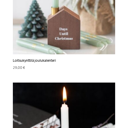
Loitsukynttilä joulukalenteri
29,00
€