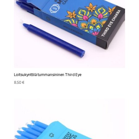
Loitsukynttilä tummansininen Third Eye
8,50
€