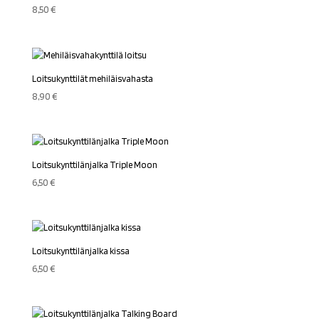
8,50
€
Loitsukynttilät mehiläisvahasta
8,90
€
Loitsukynttilänjalka Triple Moon
6,50
€
Loitsukynttilänjalka kissa
6,50
€