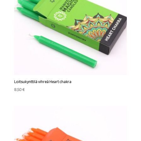
Loitsukynttilä vihreä Heart chakra
8,50
€