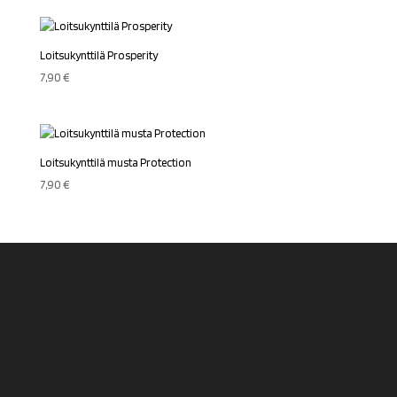
Loitsukynttilä Prosperity
7,90
€
Loitsukynttilä musta Protection
7,90
€