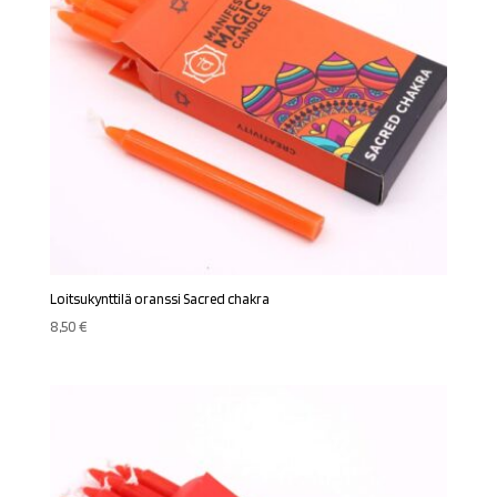
Loitsukynttilä oranssi Sacred chakra
8,50
€