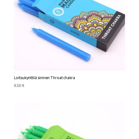
Loitsukynttilä sininen Throat chakra
8,50
€