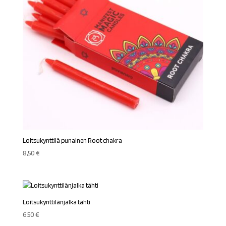
Loitsukynttilä punainen Root chakra
8,50
€
Loitsukynttilänjalka tähti
6,50
€