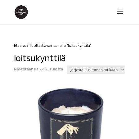
Etusivu
/ Tuotteet avainsanalla “loitsukynttilä”
loitsukynttilä
Sorted
Näytetään kaikki 25 tulosta
by
latest