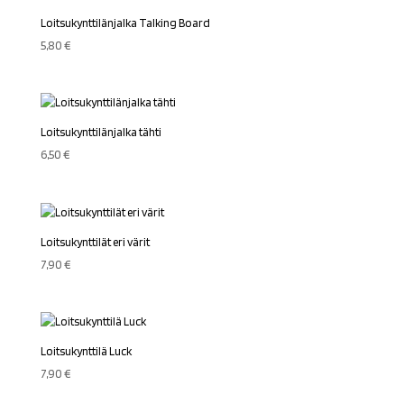
Loitsukynttilänjalka Talking Board
5,80
€
Loitsukynttilänjalka tähti
6,50
€
Loitsukynttilät eri värit
7,90
€
Loitsukynttilä Luck
7,90
€