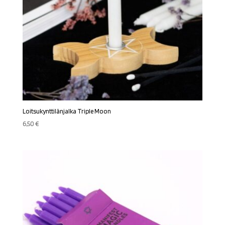
Loitsukynttilänjalka Triple Moon
6,50
€