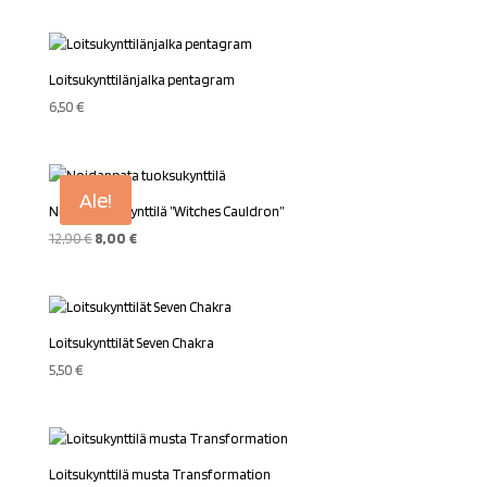
Loitsukynttilänjalka pentagram
6,50
€
Ale!
Noidanpata kynttilä ”Witches Cauldron”
Alkuperäinen
Nykyinen
12,90
€
8,00
€
hinta
hinta
oli:
on:
12,90 €.
8,00 €.
Loitsukynttilät Seven Chakra
5,50
€
Loitsukynttilä musta Transformation