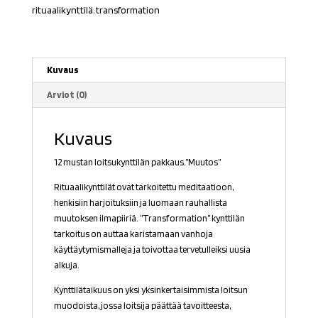
rituaalikynttilä
,
transformation
Kuvaus
Arviot (0)
Kuvaus
12 mustan loitsukynttilän pakkaus.”Muutos”
Rituaalikynttilät ovat tarkoitettu meditaatioon,
henkisiin harjoituksiin ja luomaan rauhallista
muutoksen ilmapiiriä. ”Transformation” kynttilän
tarkoitus on auttaa karistamaan vanhoja
käyttäytymismalleja ja toivottaa tervetulleiksi uusia
alkuja.
Kynttilätaikuus on yksi yksinkertaisimmista loitsun
muodoista, jossa loitsija päättää tavoitteesta,