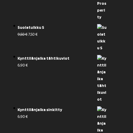
Suolatuikku S
Alkuperäinen
Nykyinen
9,50
€
7,50
€
hinta
hinta
oli:
on:
9,50 €.
7,50 €.
Kynttilänjalka tähtikuviot
6,90
€
Kynttilänjalka sinkitty
6,90
€