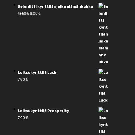
Seleniitti kynttilänjalka elämänkukka
Alkuperäinen
Nykyinen
13,50
€
8,00
€
hinta
hinta
oli:
on:
13,50 €.
8,00 €.
Loitsukynttilä Luck
7,90
€
Loitsukynttilä Prosperity
7,90
€