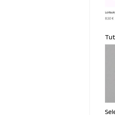
Loitsuk
8,50
€
Tut
Sel