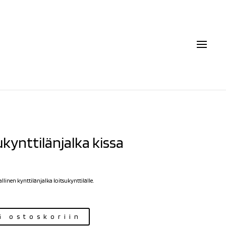
ukynttilänjalka kissa
linen kynttilänjalka loitsukynttilälle.
njalka
ä ostoskoriin