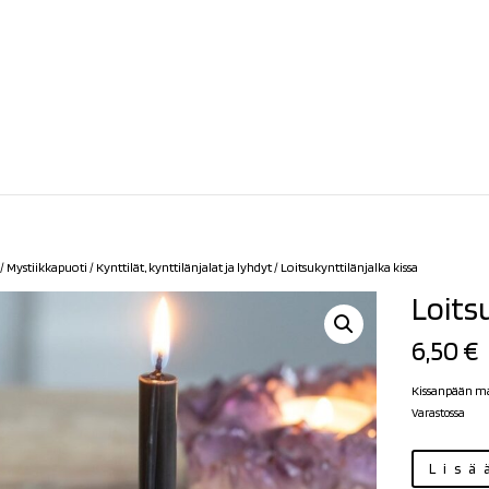
/
Mystiikkapuoti
/
Kynttilät, kynttilänjalat ja lyhdyt
/ Loitsukynttilänjalka kissa
Loits
6,50
€
Kissanpään mal
Varastossa
Loitsukynttilä
Lisä
kissa