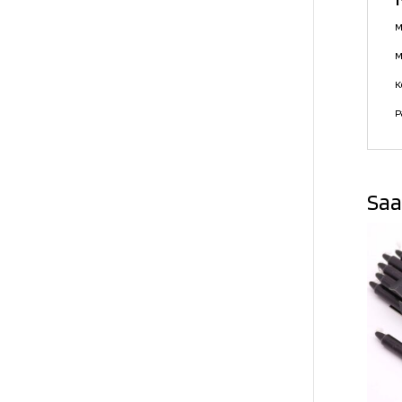
M
M
K
P
Saa