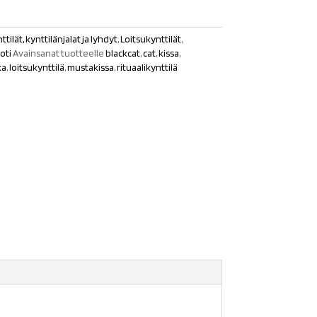
ttilät, kynttilänjalat ja lyhdyt
,
Loitsukynttilät
,
oti
Avainsanat tuotteelle
blackcat
,
cat
,
kissa
,
ka
,
loitsukynttilä
,
mustakissa
,
rituaalikynttilä