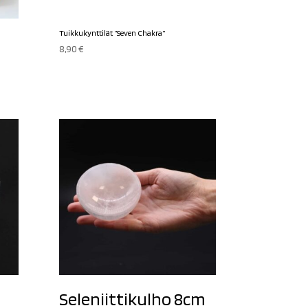
Tuikkukynttilät ”Seven Chakra”
8,90
€
Seleniittikulho 8cm