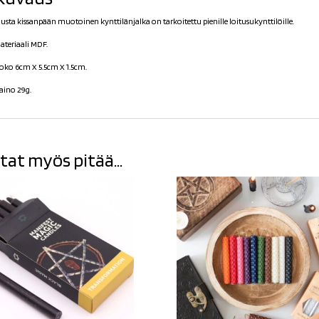
usta kissanpään muotoinen kynttilänjalka on tarkoitettu pienille loitusukynttilöille.
ateriaali MDF.
oko 6cm X 5.5cm X 1.5cm.
aino 29g.
tat myös pitää...