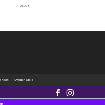
21,00
€
sehdot
Sysmän Akka
tus