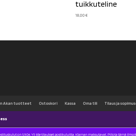
tuikkuteline
18,00
€
n Akan tuotteet
Ostoskori
Kassa
Oma tili
Tilaus ja sopimu
ess
stituskulut on 5.90e. Yli 65e tilaukset postikuluitta. Klarnan maksutavat.
Piilota tämä ilmoi