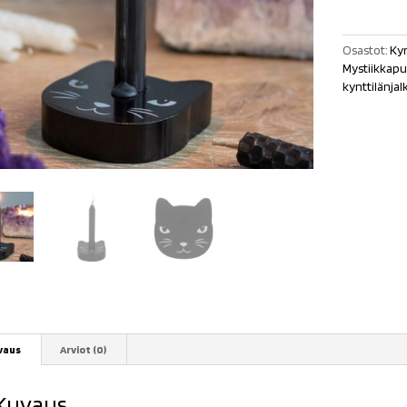
määrä
Osastot:
Kyn
Mystiikkapu
kynttilänjal
vaus
Arviot (0)
Kuvaus