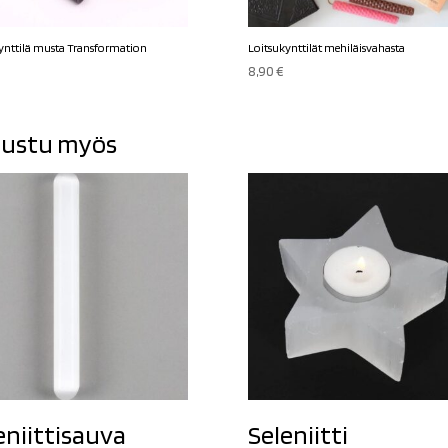
ynttilä musta Transformation
Loitsukynttilät mehiläisvahasta
8,90
€
ustu myös
eniittisauva
Seleniitti