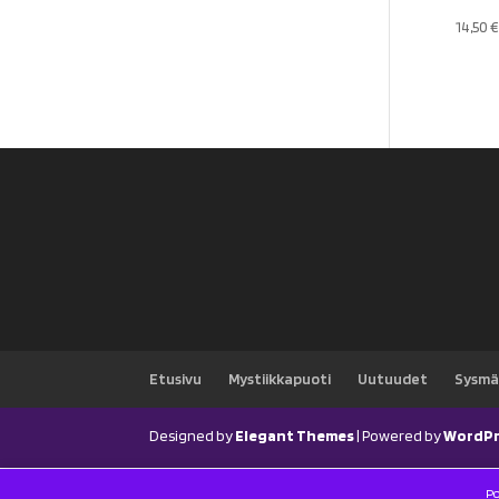
14,50
€
Etusivu
Mystiikkapuoti
Uutuudet
Sysmä
Designed by
Elegant Themes
| Powered by
WordPr
Po