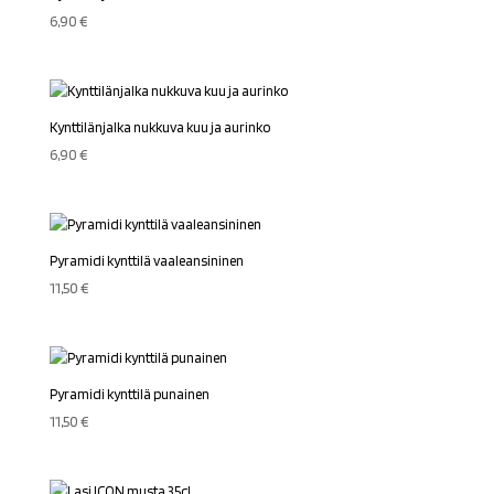
6,90
€
Kynttilänjalka nukkuva kuu ja aurinko
6,90
€
Pyramidi kynttilä vaaleansininen
11,50
€
Pyramidi kynttilä punainen
11,50
€