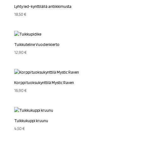
Lyhty led-kynttilällä antiikkimusta
18,50
€
Tuikkuteline Vuodenkierto
12,90
€
Korppi tuoksukynttilä Mystic Raven
16,90
€
Tuikkukuppi kruunu
4,50
€