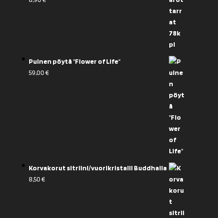
Puinen pöytä "Flower of Life"
59,00
€
Korvakorut sitriini/vuorikristalli Buddhalla
8,50
€