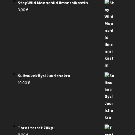
Stay Wild Moonchild ilmanraikastin
3,90
€
Suitsukeköysi Juurichakra
10,00
€
Tarot tarrat 78kpl
8,90
€