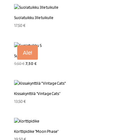
Suolatuikku 3lle tuikulle
17,50
€
Ale!
Suolatuikku S
Alkuperäinen
Nykyinen
9,50
€
7,50
€
hinta
hinta
oli:
on:
9,50 €.
7,50 €.
Kissakynttilä ”Vintage Cats”
13,50
€
Korttipidike ”Moon Phase”
19,50
€