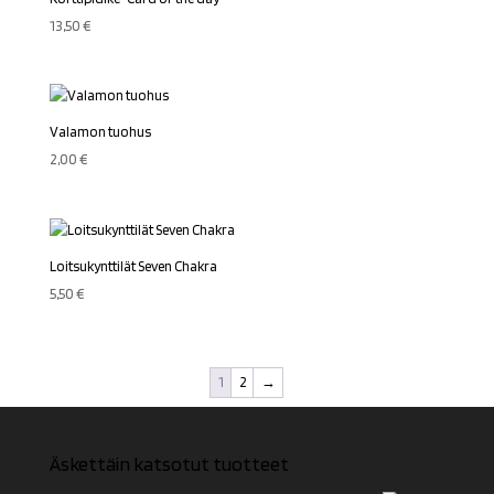
13,50
€
Valamon tuohus
2,00
€
Loitsukynttilät Seven Chakra
5,50
€
1
2
→
Äskettäin katsotut tuotteet