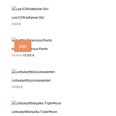
Lasi ICON keltainen 35cl
9,90
€
Ale!
Kynttilä Poisonous Plants
Alkuperäinen
Nykyinen
19,90
€
17,00
€
hinta
hinta
oli:
on:
19,90 €.
17,00 €.
Loitsukynttilä joulukalenteri
29,00
€
Loitsukynttilänjalka Triple Moon