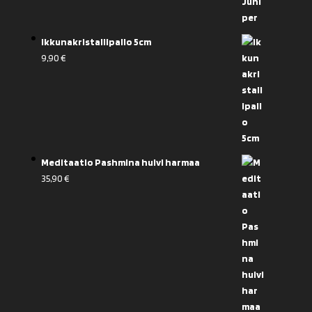
Ikkunakristallipallo 5cm
9,90
€
Meditaatio Pashmina huivi harmaa
35,90
€