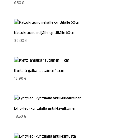
6,50
€
Kattokruunu neljälle kynttilälle 60cm
39,00
€
Kynttilänjalka rautainen 14cm
13,90
€
Lyhty led-kynttilällä antiikkivalkoinen
18,50
€