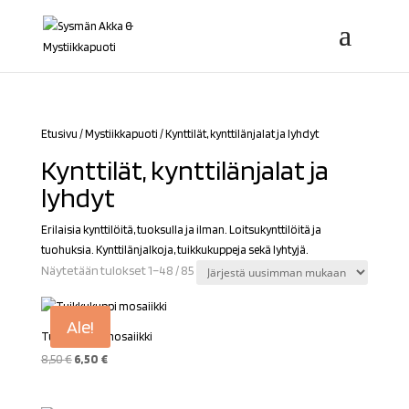
Etusivu
/
Mystiikkapuoti
/ Kynttilät, kynttilänjalat ja lyhdyt
Kynttilät, kynttilänjalat ja
lyhdyt
Erilaisia kynttilöitä, tuoksulla ja ilman. Loitsukynttilöitä ja
tuohuksia. Kynttilänjalkoja, tuikkukuppeja sekä lyhtyjä.
Sorted
Näytetään tulokset 1–48 / 85
by
latest
Ale!
Tuikkukuppi mosaiikki
Alkuperäinen
Nykyinen
8,50
€
6,50
€
hinta
hinta
oli:
on: