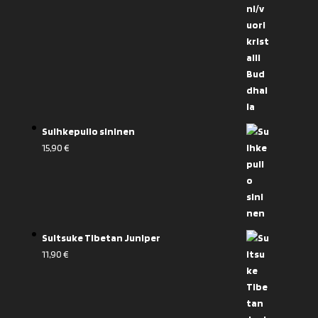
Suihkepullo sininen
15,90
€
Suitsuke Tibetan Juniper
11,90
€