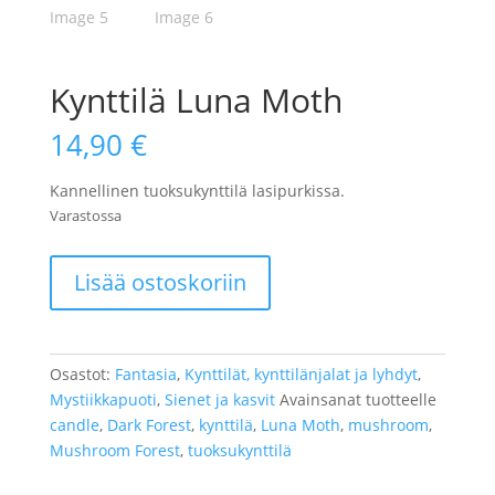
Kynttilä Luna Moth
14,90
€
Kannellinen tuoksukynttilä lasipurkissa.
Varastossa
Kynttilä
Lisää ostoskoriin
Luna
Moth
määrä
Osastot:
Fantasia
,
Kynttilät, kynttilänjalat ja lyhdyt
,
Mystiikkapuoti
,
Sienet ja kasvit
Avainsanat tuotteelle
candle
,
Dark Forest
,
kynttilä
,
Luna Moth
,
mushroom
,
Mushroom Forest
,
tuoksukynttilä