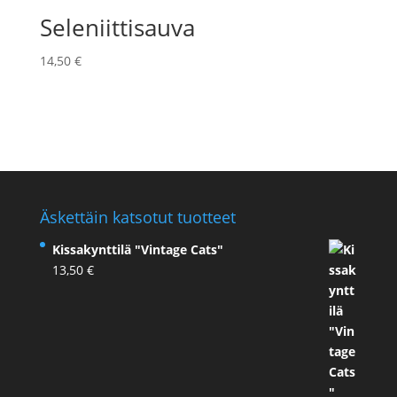
Seleniittisauva
14,50
€
Äskettäin katsotut tuotteet
Kissakynttilä "Vintage Cats"
13,50
€