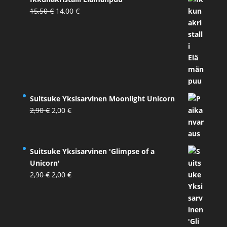
Alkuperäinen
Nykyinen
15,50
€
14,00
€
hinta
hinta
oli:
on:
15,50 €.
14,00 €.
Suitsuke Yksisarvinen Moonlight Unicorn
Alkuperäinen
Nykyinen
2,90
€
2,00
€
hinta
hinta
oli:
on:
2,90 €.
2,00 €.
Suitsuke Yksisarvinen 'Glimpse of a
Unicorn'
Alkuperäinen
Nykyinen
2,90
€
2,00
€
hinta
hinta
oli:
on:
2,90 €.
2,00 €.