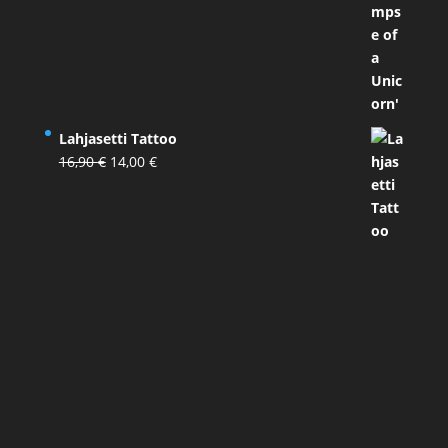
Lahjasetti Tattoo
Alkuperäinen
Nykyinen
16,90
€
14,00
€
hinta
hinta
oli:
on:
16,90 €.
14,00 €.