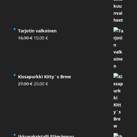
Tarjotin valkoinen
Alkuperäinen
Nykyinen
16,90
€
10,00
€
hinta
hinta
oli:
on:
16,90 €.
10,00 €.
Kissapurkki Kitty´s Brew
Alkuperäinen
Nykyinen
27,00
€
20,00
€
hinta
hinta
oli:
on:
27,00 €.
20,00 €.
Ikkunakristalli Elämänpuu