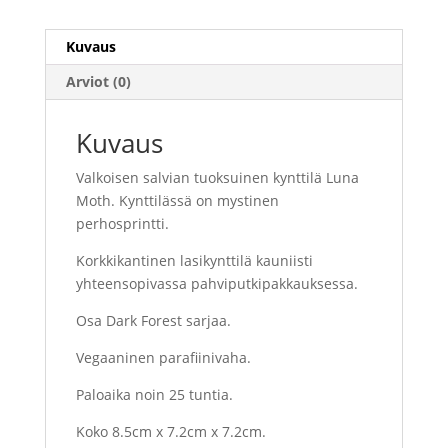
Kuvaus
Arviot (0)
Kuvaus
Valkoisen salvian tuoksuinen kynttilä
Luna
Moth
. Kynttilässä on mystinen
perhosprintti.
Korkkikantinen lasikynttilä
kauniisti
yhteensopivassa pahviputkipakkauksessa.
Osa Dark Forest sarjaa.
Vegaaninen parafiinivaha.
Paloaika noin 25 tuntia.
Koko
8.5cm x 7.2cm x 7.2
cm.