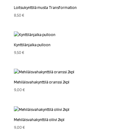
Loitsukynttilä musta Transformation
8,50
€
Kynttilänjalka pulloon
9,50
€
Mehiläisvahakynttilä oranssi 2kpl
9,00
€
Mehiläisvahakynttilä oliivi 2kpl
9,00
€