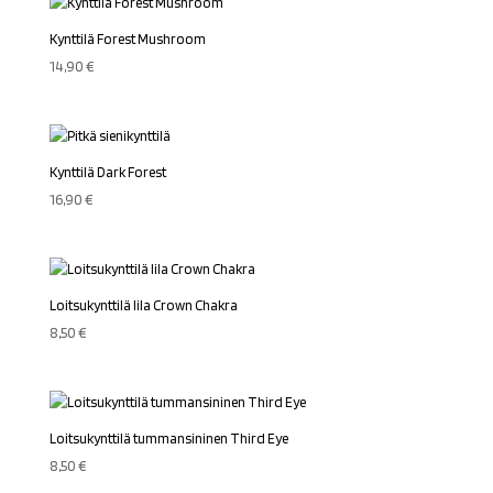
Kynttilä Forest Mushroom
14,90
€
Kynttilä Dark Forest
16,90
€
Loitsukynttilä lila Crown Chakra
8,50
€
Loitsukynttilä tummansininen Third Eye
8,50
€