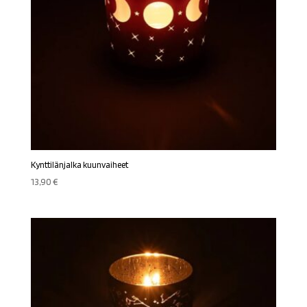
Kynttilänjalka kuunvaiheet
13,90
€