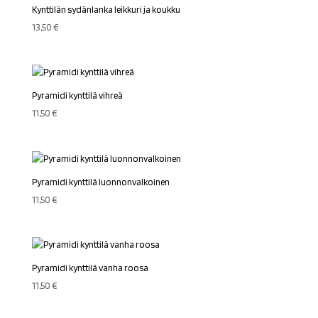
Kynttilän sydänlanka leikkuri ja koukku
13,50
€
Pyramidi kynttilä vihreä
11,50
€
Pyramidi kynttilä luonnonvalkoinen
11,50
€
Pyramidi kynttilä vanha roosa
11,50
€