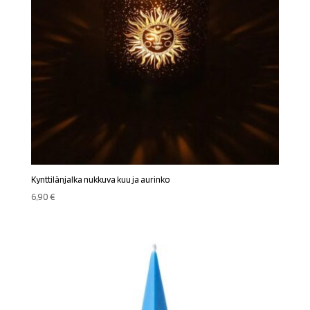
Kynttilänjalka nukkuva kuu ja aurinko
6,90
€