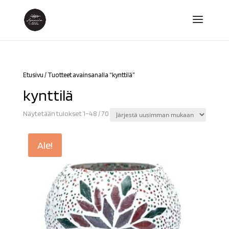
Etusivu
/ Tuotteet avainsanalla “kynttilä”
kynttilä
Sorted
Näytetään tulokset 1–48 / 70
by
latest
Ale!