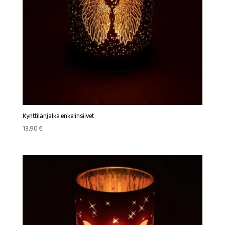
Kynttilänjalka enkelinsiivet
13,90
€