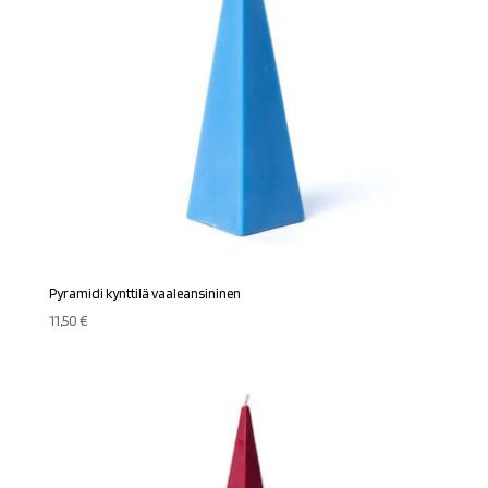
Pyramidi kynttilä vaaleansininen
11,50
€