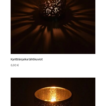
Kynttilänjalka tähtikuviot
6,90
€