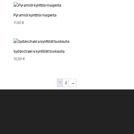
Pyramidi kynttilä magenta
11,50
€
Sydänchakra kynttilät tuoksulla
10,50
€
1
2
→