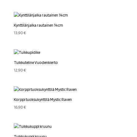
Kynttilänjalka rautainen 14cm
13,90
€
Tuikkuteline Vuodenkierto
12,90
€
Korppi tuoksukynttilä Mystic Raven
16,90
€
Tuikkukuppi kruunu