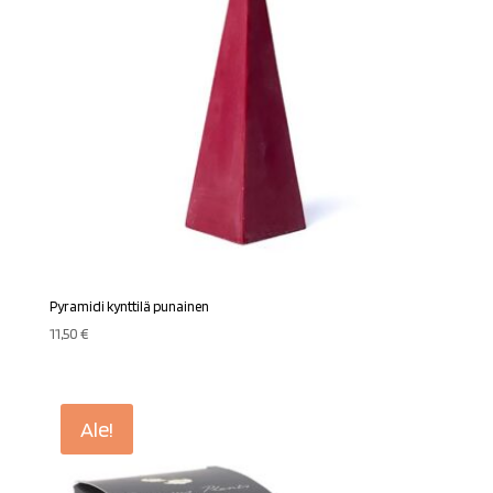
Pyramidi kynttilä punainen
11,50
€
Ale!