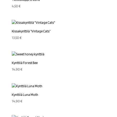
4,50
€
Kissakynttilä ”Vintage Cats”
13,50
€
Kynttilä Forest Bee
14,90
€
Kynttilä Luna Moth
14,90
€