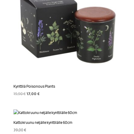
Kynttilä Poisonous Plants
Alkuperäinen
Nykyinen
19,90
€
17,00
€
hinta
hinta
oli:
on:
19,90 €.
17,00 €.
Kattokruunu neljälle kynttilälle 60cm
39,00
€