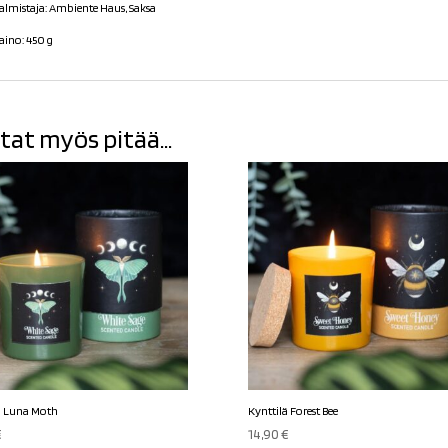
almistaja: Ambiente Haus, Saksa
aino: 450 g
tat myös pitää...
ä Luna Moth
Kynttilä Forest Bee
€
14,90
€