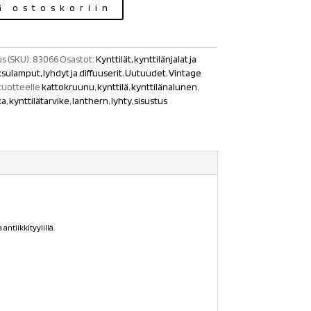
ä ostoskoriin
s (SKU):
83066
Osastot:
Kynttilät, kynttilänjalat ja
sulamput, lyhdyt ja diffuuserit
,
Uutuudet
,
Vintage
tuotteelle
kattokruunu
,
kynttilä
,
kynttilänalunen
,
ka
,
kynttilätarvike
,
lanthern
,
lyhty
,
sisustus
antiikkityylillä.