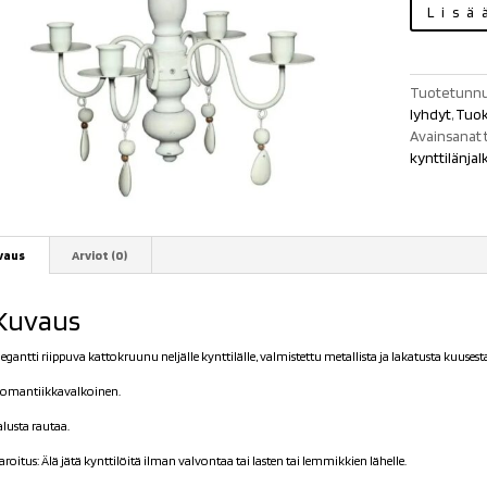
Kattokruunu
Lisä
neljälle
kynttilälle
60cm
määrä
Tuotetunnu
lyhdyt
,
Tuok
Avainsanat 
kynttilänjal
vaus
Arviot (0)
Kuvaus
legantti riippuva kattokruunu neljälle kynttilälle, valmistettu metallista ja lakatusta kuusesta 
omantiikkavalkoinen.
alusta rautaa.
aroitus: Älä jätä kynttilöitä ilman valvontaa tai lasten tai lemmikkien lähelle.