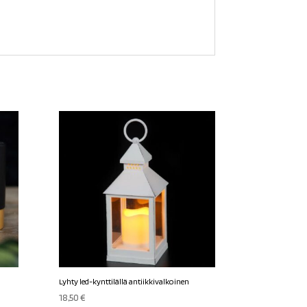
Lyhty led-kynttilällä antiikkivalkoinen
18,50
€