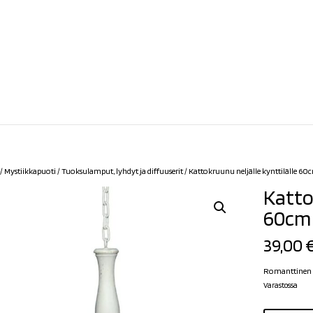
/
Mystiikkapuoti
/
Tuoksulamput, lyhdyt ja diffuuserit
/ Kattokruunu neljälle kynttilälle 60
Katto
60cm
39,00
Romanttinen
Varastossa