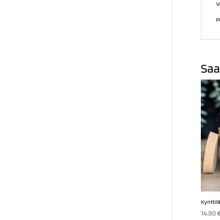
V
P
Saa
Kynttil
14,90