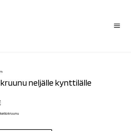
cm
kruunu neljälle kynttilälle
€
 kattokruunu