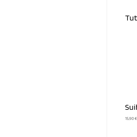
Tut
Sui
15,90
€