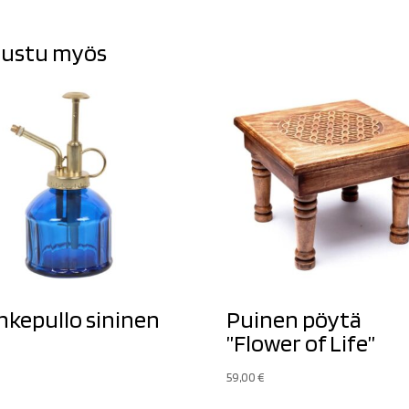
ustu myös
hkepullo sininen
Puinen pöytä
”Flower of Life”
59,00
€