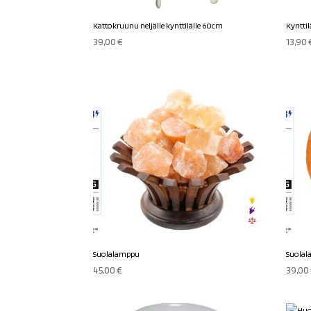
Kattokruunu neljälle kynttilälle 60cm
Kyntti
39,00
€
13,90
Suolalamppu
Suola
45,00
€
39,00