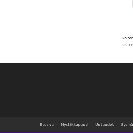
Noidan
9,90
Etusivu
Mystiikkapuoti
Uutuudet
Sysmä