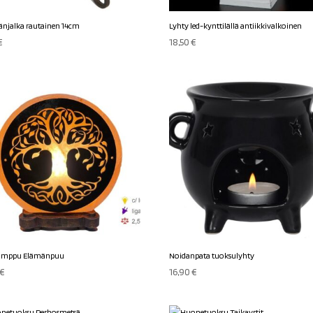
länjalka rautainen 14cm
Lyhty led-kynttilällä antiikkivalkoinen
€
18,50
€
lamppu Elämänpuu
Noidanpata tuoksulyhty
€
16,90
€