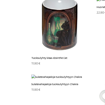
Huonet
22,90
Tuoksulyhty kissa Absinthe Cat
11,90
€
Sulatevahapaloja tuoksulyhtyyn Chakra
11,90
€