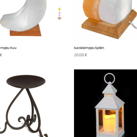
lamppu Kuu
Suolalamppu Sydän
€
20,00
€