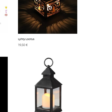
Lyhty Lootus
19,50
€