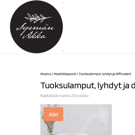
Etusivu
/
Mystiikkapuoti
/ Tuoksulamput, lyhdyt ja diffuuserit
Tuoksulamput, lyhdyt ja d
Sorted
Näytetään kaikki 20 tulosta
by
latest
Ale!