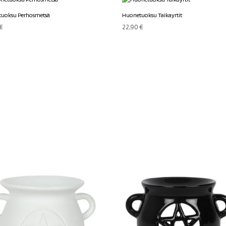
uoksu Perhosmetsä
Huonetuoksu Taikayrtit
€
22,90
€