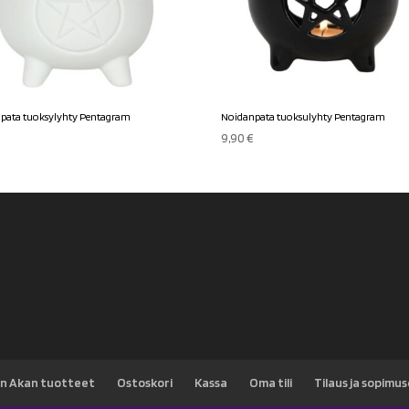
pata tuoksylyhty Pentagram
Noidanpata tuoksulyhty Pentagram
€
9,90
€
n Akan tuotteet
Ostoskori
Kassa
Oma tili
Tilaus ja sopimu