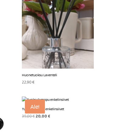
Huonetuoksu Laventeli
22,90
€
Ale!
Tuoksulamppu enkelinsiivet
Alkuperäinen
Nykyinen
39,00
€
20,00
€
hinta
hinta
oli:
on: