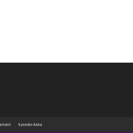
39,00 €.
20,00 €.
sehdot
Sysmän Akka