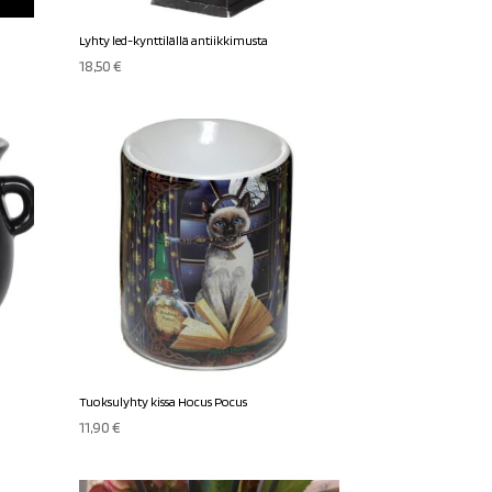
Lyhty led-kynttilällä antiikkimusta
18,50
€
Tuoksulyhty kissa Hocus Pocus
11,90
€