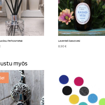
uoksu Perhosmetsä
Laventeli kasvovesi
€
8,90
€
ustu myös
le!