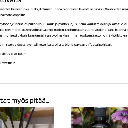
aventeli huonetuoksupullo, diffuuseri. Ihana perinteinen laventelin tuoksu. Rauhoittaa m
iinavaatekaappiin!
äyttöohje: Kierrä lasipullon kaulus auki ja poista suojus. Kierrä kaulus takaisin ja laita tuok
itä useampi tikku, sen voimakkaampi tuoksu. Ensimmäisen vuorokauden aikana käännä tik
äännöllisesti tikkuja kääntämällä saat voimakkaamman tuoksun. Kesto noin 3kk, tikkujen 
almistettu aidosta laventelin eteerisestä öljystä biohajoavaan diffuuseripohjaan.
akkauskoko 100ml.
ustat tikut.
tat myös pitää...