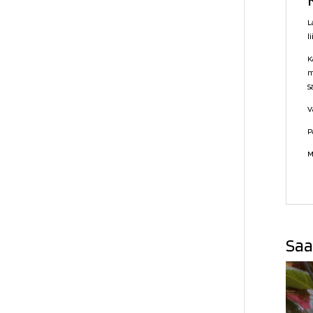
L
l
K
m
S
V
P
M
Saa