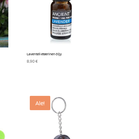
Laventeli eteerinen öljy
8,90
€
Ale!