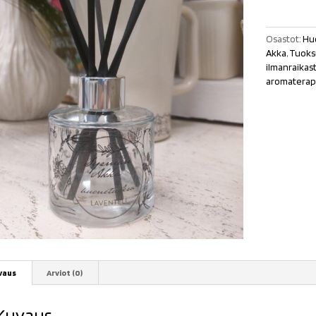
määrä
Osastot:
Hu
Akka
,
Tuoksu
ilmanraikas
aromaterap
vaus
Arviot (0)
Kuvaus