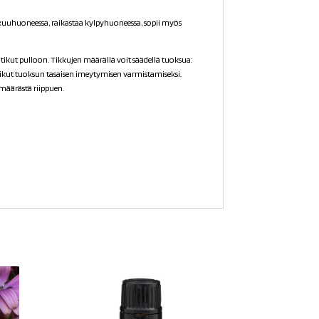
akuuhuoneessa, raikastaa kylpyhuoneessa, sopii myös
sutikut pulloon. Tikkujen määrällä voit säädellä tuoksua:
ut tuoksun tasaisen imeytymisen varmistamiseksi.
määrästä riippuen.