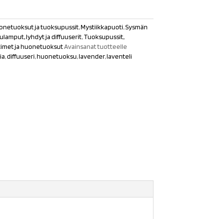
onetuoksut ja tuoksupussit
,
Mystiikkapuoti
,
Sysmän
lamput, lyhdyt ja diffuuserit
,
Tuoksupussit,
timet ja huonetuoksut
Avainsanat tuotteelle
ia
,
diffuuseri
,
huonetuoksu
,
lavender
,
laventeli