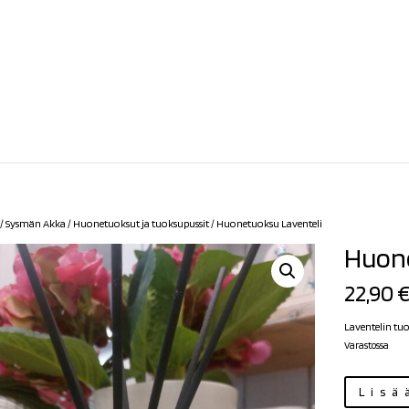
/
Sysmän Akka
/
Huonetuoksut ja tuoksupussit
/ Huonetuoksu Laventeli
Huone
22,90
Laventelin tu
Varastossa
Huonetuoksu
Lisä
Laventeli