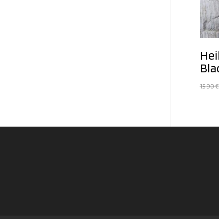
Hei
Bla
15,90
€