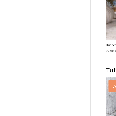
Huonet
22,90
Tut
A