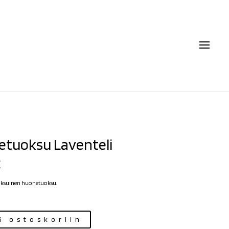
tuoksu Laventeli
€
oksuinen huonetuoksu.
ä ostoskoriin