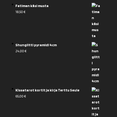
Fatiman käsi musta
18,50
€
Shungiitti pyramidi 4cm
24,00
€
Kissatarot kortit ja kirja Terttu Seule
65,00
€