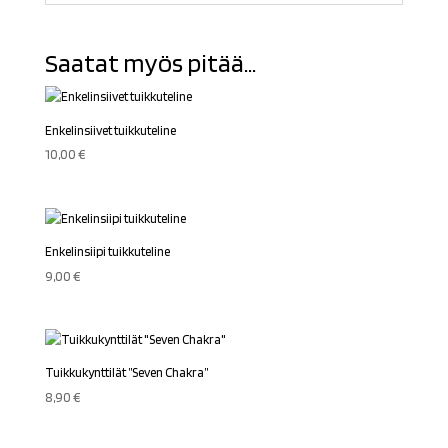
Saatat myös pitää...
Enkelinsiivet tuikkuteline
10,00
€
Enkelinsiipi tuikkuteline
9,00
€
Tuikkukynttilät ”Seven Chakra”
8,90
€