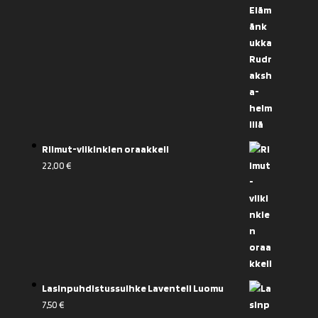
Riimut-viikinkien oraakkeli
22,00
€
Lasinpuhdistussuihke Laventeli Luomu
7,50
€