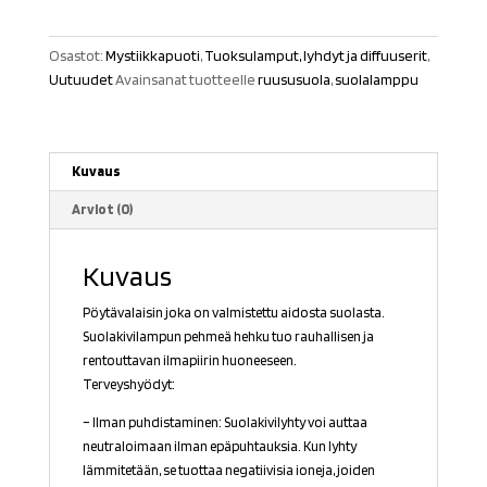
määrä
Osastot:
Mystiikkapuoti
,
Tuoksulamput, lyhdyt ja diffuuserit
,
Uutuudet
Avainsanat tuotteelle
ruususuola
,
suolalamppu
Kuvaus
Arviot (0)
Kuvaus
Pöytävalaisin joka on valmistettu aidosta suolasta.
Suolakivilampun pehmeä hehku tuo rauhallisen ja
rentouttavan ilmapiirin huoneeseen.
Terveyshyödyt:
– Ilman puhdistaminen: Suolakivilyhty voi auttaa
neutraloimaan ilman epäpuhtauksia. Kun lyhty
lämmitetään, se tuottaa negatiivisia ioneja, joiden