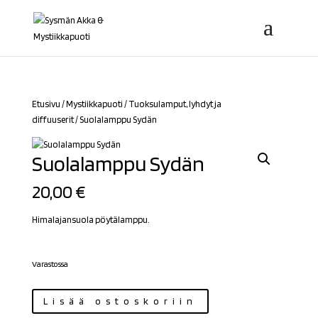
Etusivu
/
Mystiikkapuoti
/
Tuoksulamput, lyhdyt ja
diffuuserit
/ Suolalamppu Sydän
Suolalamppu Sydän
20,00
€
Himalajansuola pöytälamppu.
Varastossa
Suolalamppu
Lisää ostoskoriin
Sydän