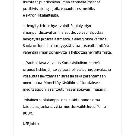
uskotaan puhdistavan ilmaa sitomalla itseensä
positiivisia ioneja, joita vapautuu esimerkiksi
elektroniikkalaitteista.
– Hengitysteiden hyvinvointi: Suolalyhdyn
ilmanpuhdistavat ominaisuudet voivat helpottaa
hengitystä ja tukea astmasta ja allergioista kärsiviä.
Suola on tunnettu sen kyvystä sitoa kosteutta, mikä voi
vähentää ilman pölyisyyttä ja helpottaa hengittämistä.
– Rauhoittava vaikutus: Suolakivituikun lempeä,
oranssi hehku jäljittelee luonnollista auringonvaloa ja
voi auttaa lievittämään stressiä sekä parantamaan
unen laatua. Monet käyttävätkin sitä luodakseen
meditaatioon ja rentoutumiseen sopivan ilmapiirin.
Jokainen suolalamppu on uniikki luonnon oma
taideteos, jonka sävyt ja muodot vaihtelevat. Paino
900g.
USB johto.