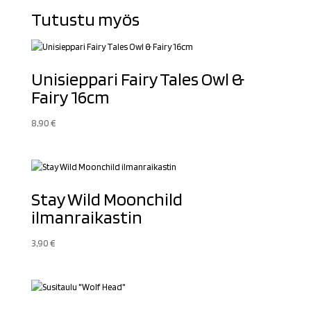
Tutustu myös
Unisieppari Fairy Tales Owl &
Fairy 16cm
8,90
€
Stay Wild Moonchild
ilmanraikastin
3,90
€