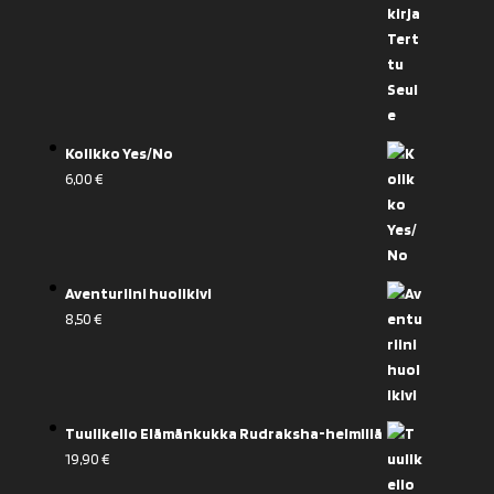
Kolikko Yes/No
6,00
€
Aventuriini huolikivi
8,50
€
Tuulikello Elämänkukka Rudraksha-helmillä
19,90
€