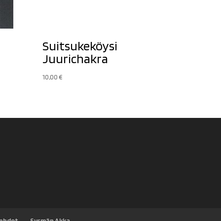
Suitsukeköysi
Juurichakra
10,00
€
sehdot
Sysmän Akka