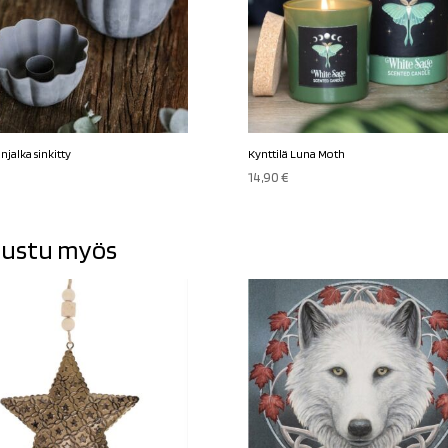
njalka sinkitty
Kynttilä Luna Moth
14,90
€
ustu myös