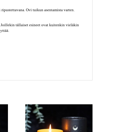
 ripustettav
ana. Ovi tuikun asentamista varten.
oillekin tällaiset esineet ovat kuitenkin vieläkin
yttää.