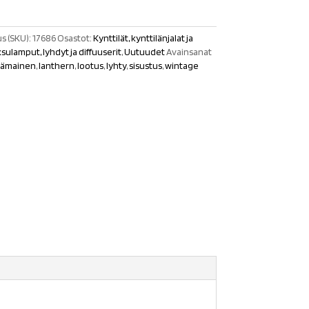
s (SKU):
17686
Osastot:
Kynttilät, kynttilänjalat ja
sulamput, lyhdyt ja diffuuserit
,
Uutuudet
Avainsanat
tämainen
,
lanthern
,
lootus
,
lyhty
,
sisustus
,
wintage