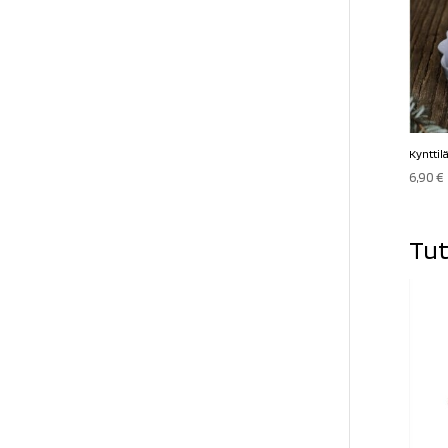
Kynttilä
6,90
€
Tut