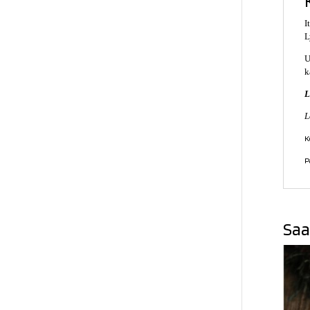
I
L
U
k
L
L
K
P
Saa