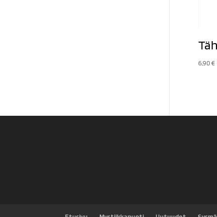
Täh
6,90
€
Etusivu
Mystiikkapuoti
Uutuudet
Sysmä