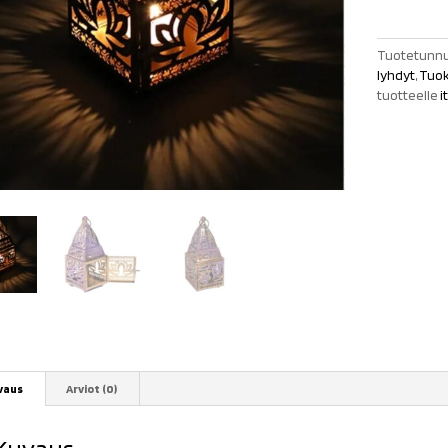
määrä
Tuotetunnu
lyhdyt
,
Tuok
tuotteelle
i
vaus
Arviot (0)