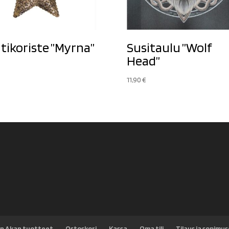
tikoriste ”Myrna”
Susitaulu ”Wolf
Head”
11,90
€
n Akan tuotteet
Ostoskori
Kassa
Oma tili
Tilaus ja sopimu