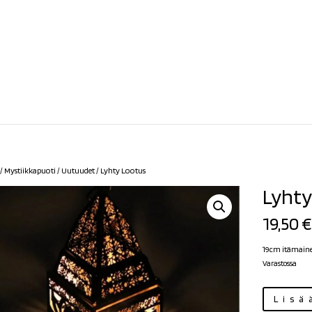
/
Mystiikkapuoti
/
Uutuudet
/ Lyhty Lootus
Lyhty
19,50
€
19cm itämaine
Varastossa
Lyhty
Lisä
Lootus