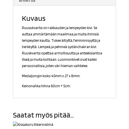
Arviot (0)
Kuvaus
Ruusukvartsi on rakkauden ja lempeyden kivi. Se
auttaa ymmärtämään maailmaa ja muita ihmisiä
lempeyden kautta. Tukee äitiyttä, feminiinisyyttä ja
herkkyttä. Lempeä ja pehmeä sydänchakran kivi.
Ruuskvartsi opettaa armollisuutta ja anteeksiantoa
itseä ja muita kohtaan. Luonnonkivet ovat kaikki
persoonallisia, joten väri hieman vaihtelee.
Medaljongin koko 45mm x 27 x 8mm.
Keinonahka hihna 60cm + 5cm.
Saatat myös pitää...