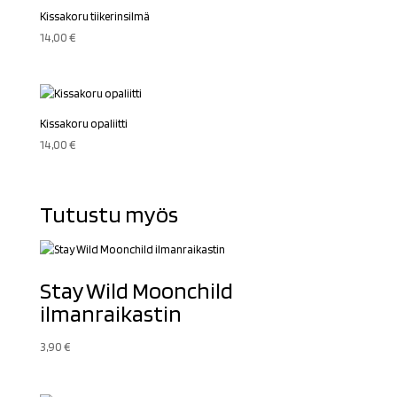
Kissakoru tiikerinsilmä
14,00
€
Kissakoru opaliitti
14,00
€
Tutustu myös
Stay Wild Moonchild
ilmanraikastin
3,90
€