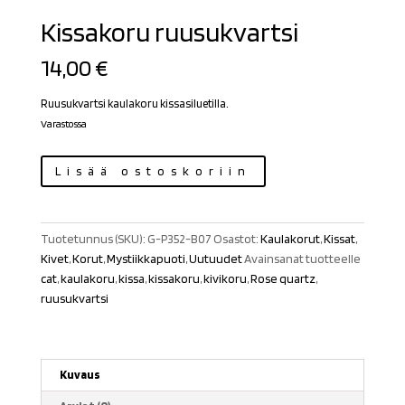
Kissakoru ruusukvartsi
14,00
€
Ruusukvartsi kaulakoru kissasiluetilla.
Varastossa
Kissakoru
Lisää ostoskoriin
ruusukvartsi
määrä
Tuotetunnus (SKU):
G-P352-B07
Osastot:
Kaulakorut
,
Kissat
,
Kivet
,
Korut
,
Mystiikkapuoti
,
Uutuudet
Avainsanat tuotteelle
cat
,
kaulakoru
,
kissa
,
kissakoru
,
kivikoru
,
Rose quartz
,
ruusukvartsi
Kuvaus