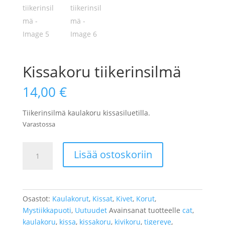
Kissakoru tiikerinsilmä
14,00
€
Tiikerinsilmä kaulakoru kissasiluetilla.
Varastossa
Kissakoru
Lisää ostoskoriin
tiikerinsilmä
määrä
Osastot:
Kaulakorut
,
Kissat
,
Kivet
,
Korut
,
Mystiikkapuoti
,
Uutuudet
Avainsanat tuotteelle
cat
,
kaulakoru
,
kissa
,
kissakoru
,
kivikoru
,
tigereye
,