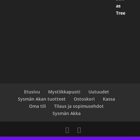
Etusivu
Mystiikkapuoti
Uutuudet
Sysmän Akan tuotteet
Ostoskori
Kassa
Oma tili
Tilaus ja sopimusehdot
Sysmän Akka
Designed by
Elegant Themes
| Powered by