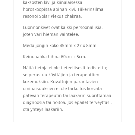
kaksosten kivi ja kiinalaisessa
horoskoopissa apinan kivi. Tiikerinsilmä
resonoi Solar Plexus chakraa.
Luonnonkivet ovat kaikki persoonallisia,
joten väri hieman vaihtelee.
Medaljongin koko 45mm x 27 x 8mm.
Keinonahka hihna 60cm + 5cm.
Näitä tietoja ei ole tieteellisesti todistettu;
se perustuu käyttäjien ja terapeuttien
kokemuksiin. Kuvattujen parantavien
ominaisuuksien ei ole tarkoitus korvata
pätevän terapeutin tai lääkärin suorittamaa
diagnoosia tai hoitoa. Jos epäilet terveyttäsi,
ota yhteys lääkäriin.