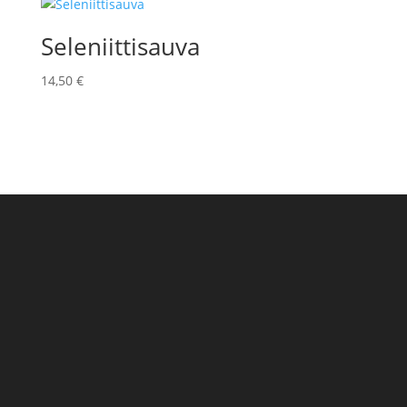
Seleniittisauva
14,50
€