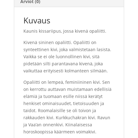
Arviot (0)
Kuvaus
Kaunis kissariipus, jossa kivenä opaliitti.
Kivenä sininen opaliitti.
Opaliitti on
synteettinen kivi, joka valmistetaan lasista.
Vaikka se ei ole luonnollinen kivi, sitä
pidetään silti parantavana kivenä, joka
vaikuttaa erityisesti kolmanteen silmään.
Opaliitti on lempeä, feminiininen kivi. Sen
on kerrottu auttavan muistamaan edellisiä
elämiä ja tuomaan esille niissä kerätyt
henkiset ominaisuudet, tietoisuuden ja
taidot. Roomalaisille se oli toivon ja
rakkauden kivi. Kurkkuchakran kivi. Ravun
ja Vaa’an onnenkivi. Kiinalaisessa
horoskoopissa käärmeen voimakivi.