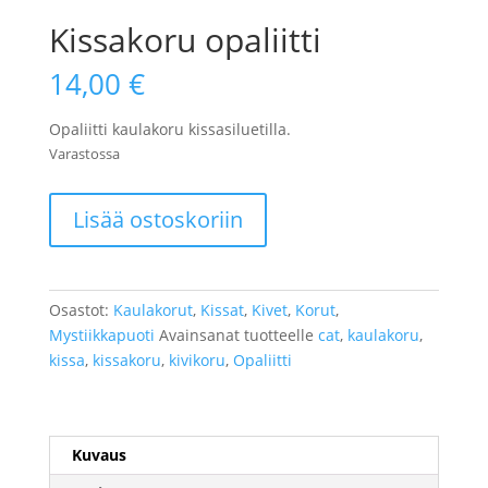
Kissakoru opaliitti
14,00
€
Opaliitti kaulakoru kissasiluetilla.
Varastossa
Kissakoru
Lisää ostoskoriin
opaliitti
määrä
Osastot:
Kaulakorut
,
Kissat
,
Kivet
,
Korut
,
Mystiikkapuoti
Avainsanat tuotteelle
cat
,
kaulakoru
,
kissa
,
kissakoru
,
kivikoru
,
Opaliitti
Kuvaus