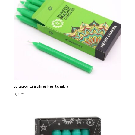
Loitsukynttilä vihreä Heart chakra
8,50
€