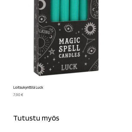
Loitsukynttilä Luck
7,90
€
Tutustu myös