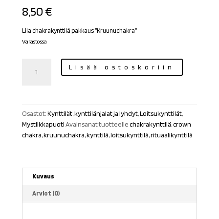
8,50
€
Lila chakrakynttilä pakkaus ”Kruunuchakra”
Varastossa
Loitsukynttilä
Lisää ostoskoriin
lila
Crown
Chakra
määrä
Osastot:
Kynttilät, kynttilänjalat ja lyhdyt
,
Loitsukynttilät
,
Mystiikkapuoti
Avainsanat tuotteelle
chakrakynttilä
,
crown
chakra
,
kruunuchakra
,
kynttilä
,
loitsukynttilä
,
rituaalikynttilä
Kuvaus
Arviot (0)