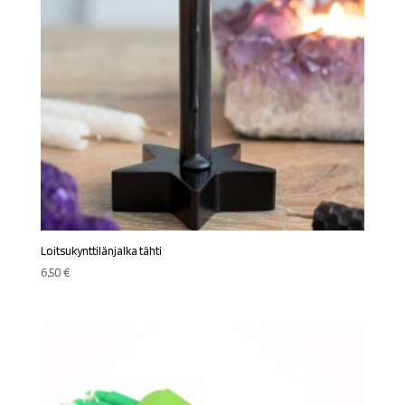
Loitsukynttilänjalka tähti
6,50
€