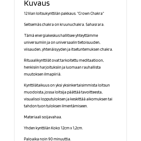
Kuvaus
12 lilan loitsukynttilän pakkaus. ”Crown Chakra”
Seitsemäs chakra on kruunuchakra. Sahasrara.
Tämä energiakeskus hallitsee yhteyttämme
universumiin ja on universaalin tietoisuuden,
viisauden, yhtenäisyyden ja itsetuntemuksen chakra.
Rituaalikynttilät ovat tarkoitettu meditaatioon,
henkisiin harjoituksiin ja luomaan rauhallista
muutoksen ilmapiiriä.
Kynttilätaikuus on yksi yksinkertaisimmista loitsun
muodoista, jossa loitsija päättää tavoitteesta,
visualisoi lopputuloksen ja keskittää aikomuksen tai
tahdon tuon tuloksen ilmentämiseen.
Materiaali soijavahaa.
Yhden kynttilän Koko 12cm x 1,2cm.
Paloaika noin 90 minuuttia.