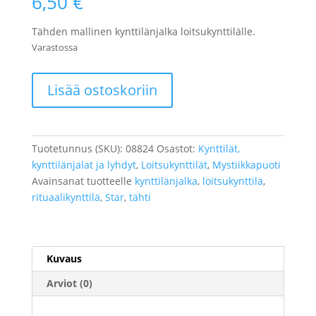
6,50
€
Tähden mallinen kynttilänjalka loitsukynttilälle.
Varastossa
Loitsukynttilänjalka
Lisää ostoskoriin
tähti
määrä
Tuotetunnus (SKU):
08824
Osastot:
Kynttilät,
kynttilänjalat ja lyhdyt
,
Loitsukynttilät
,
Mystiikkapuoti
Avainsanat tuotteelle
kynttilänjalka
,
loitsukynttilä
,
rituaalikynttilä
,
Star
,
tähti
Kuvaus
Arviot (0)