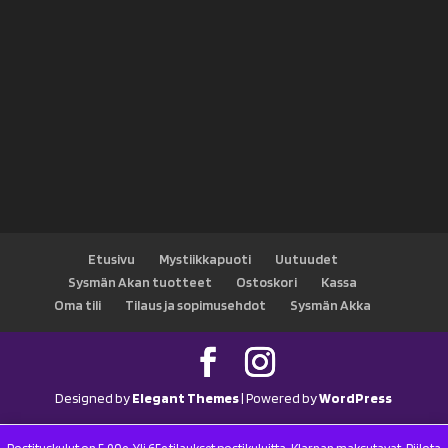
Etusivu
Mystiikkapuoti
Uutuudet
Sysmän Akan tuotteet
Ostoskori
Kassa
Oma tili
Tilaus ja sopimusehdot
Sysmän Akka
Designed by
Elegant Themes
| Powered by
WordPress