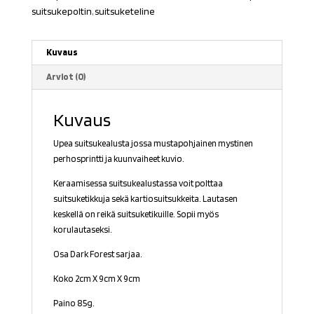
suitsukepoltin
,
suitsuketeline
Kuvaus
Arviot (0)
Kuvaus
Upea suitsukealusta jossa mustapohjainen mystinen
perhosprintti ja kuunvaiheet kuvio.
Keraamisessa suitsukealustassa voit polttaa
suitsuketikkuja sekä kartiosuitsukkeita. Lautasen
keskellä on reikä suitsuketikuille. Sopii myös
korulautaseksi.
Osa Dark Forest sarjaa.
Koko 2cm X 9cm X 9cm
Paino 85g.