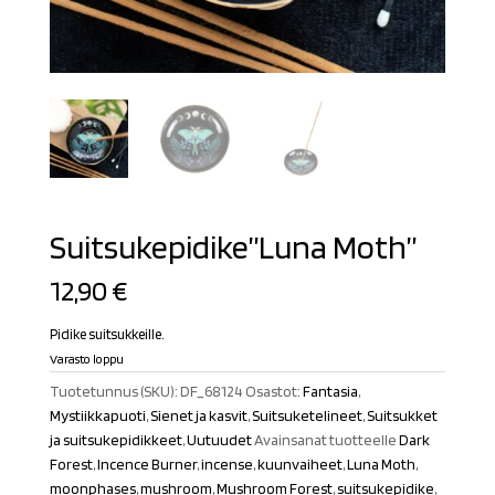
Suitsukepidike”Luna Moth”
12,90
€
Pidike suitsukkeille.
Varasto loppu
Tuotetunnus (SKU):
DF_68124
Osastot:
Fantasia
,
Mystiikkapuoti
,
Sienet ja kasvit
,
Suitsuketelineet
,
Suitsukket
ja suitsukepidikkeet
,
Uutuudet
Avainsanat tuotteelle
Dark
Forest
,
Incence Burner
,
incense
,
kuunvaiheet
,
Luna Moth
,
moonphases
,
mushroom
,
Mushroom Forest
,
suitsukepidike
,