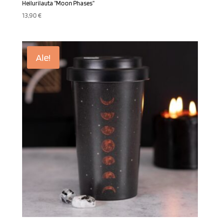
Heilurilauta ”Moon Phases”
13,90
€
Ale!