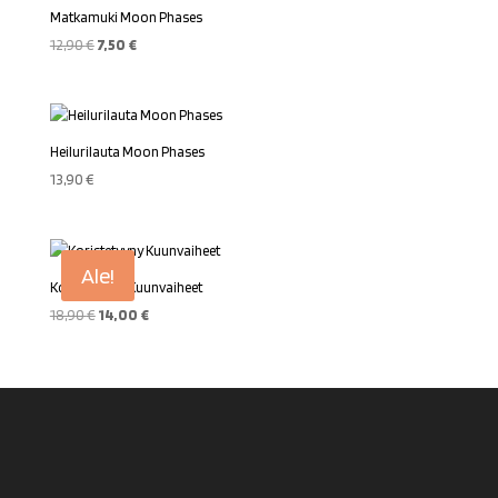
Matkamuki Moon Phases
Alkuperäinen
Nykyinen
12,90
€
7,50
€
hinta
hinta
oli:
on:
12,90 €.
7,50 €.
Heilurilauta Moon Phases
13,90
€
Ale!
Koristetyyny Kuunvaiheet
Alkuperäinen
Nykyinen
18,90
€
14,00
€
hinta
hinta
oli:
on:
18,90 €.
14,00 €.