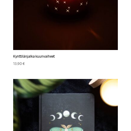
Kynttilänjalka kuunvaiheet
13,90
€