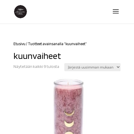
Etusivu
/ Tuotteet avainsanalla “kuunvaiheet”
kuunvaiheet
Sorted
Näytetään kaikki 9 tulosta
by
latest