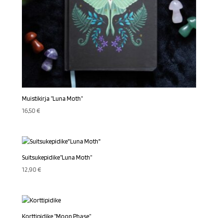
Muistikirja ”Luna Moth”
16,50
€
Suitsukepidike”Luna Moth”
12,90
€
Korttipidike ”Moon Phase”