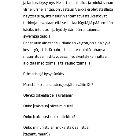
ja tarkasti kysymys. Heiluri alkaa heilua ja minkä sanan
yli heiluri heilahtaa, on vastaus. V
aikka ei ole tieteellistä
näyttöä siitä, että heilurin antamat vastaukset ovat
tarkkoja, uskotaan että se auttaa käyttäjiä pääsemään
käsiksi intuitioon ja hyödyntämään alitajunnan
syvempiä tasoja.
Ennen kuin aloitat heilurilaudan käytön, on aina hyvä
keskittyä ja tehdä puhdistus, kuten minkä tahansa
muun rituaalin yhteydessä. Työskentely kannattaa
aloittaa meditoimalla tai rauhoittumalla.
Esimerkkejä kysyttäväksi:
Menetänkö tilaisuuden, jos jätän väliin [X]?
Olenko oikealla tiellä urallani?
Onko [rakkaus] oikea minulle?
Onko [rakkaus] kaksoisliekkini?
Onko minun etujeni mukaista osallistua
[tapahtumaan]?