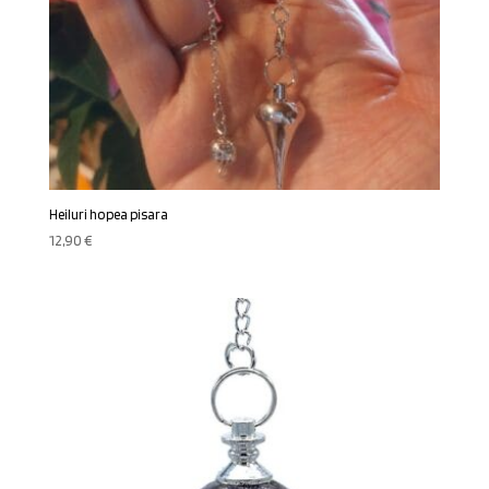
Heiluri hopea pisara
12,90
€