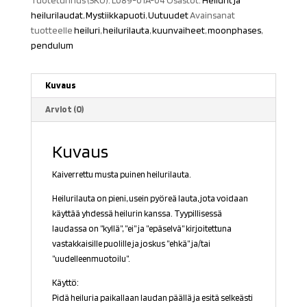
Tuotetunnus (SKU):
L089-01A-04
Osastot:
Heilurit ja
heilurilaudat
,
Mystiikkapuoti
,
Uutuudet
Avainsanat
tuotteelle
heiluri
,
heilurilauta
,
kuunvaiheet
,
moonphases
,
pendulum
Kuvaus
Arviot (0)
Kuvaus
Kaiverrettu musta puinen heilurilauta.
Heilurilauta on pieni, usein pyöreä lauta, jota voidaan
käyttää yhdessä heilurin kanssa. Tyypillisessä
laudassa on ”kyllä”, ”ei” ja ”epäselvä” kirjoitettuna
vastakkaisille puolille ja joskus ”ehkä” ja/tai
”uudelleenmuotoilu”.
Käyttö:
Pidä
heiluria paikallaan laudan päällä ja esitä selkeästi