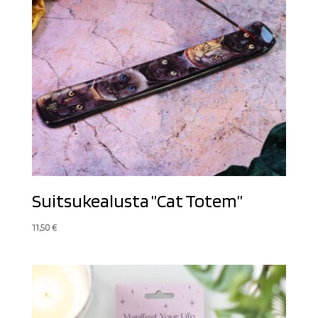
Suitsukealusta ”Cat Totem”
11,50
€