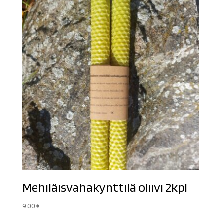
Mehiläisvahakynttilä oliivi 2kpl
9,00
€