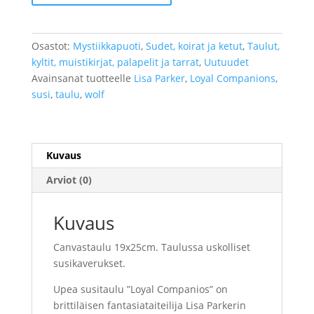
Companions"
määrä
Osastot:
Mystiikkapuoti
,
Sudet, koirat ja ketut
,
Taulut,
kyltit, muistikirjat, palapelit ja tarrat
,
Uutuudet
Avainsanat tuotteelle
Lisa Parker
,
Loyal Companions
,
susi
,
taulu
,
wolf
Kuvaus
Arviot (0)
Kuvaus
Canvastaulu 19x25cm. Taulussa uskolliset
susikaverukset.
Upea susitaulu ”Loyal Companios” on
brittiläisen fantasiataiteilija Lisa Parkerin