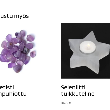
ustu myös
tisti
Seleniitti
mpuhiottu
tuikkuteline
18,00
€