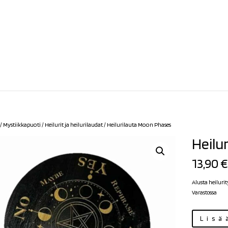
/
Mystiikkapuoti
/
Heilurit ja heilurilaudat
/ Heilurilauta Moon Phases
Heilu
13,90
€
Alusta heiluri
Varastossa
Heilurilauta
Lisä
Moon