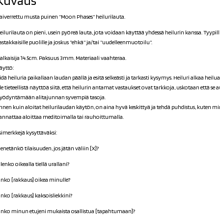
Kuvaus
aiverrettu musta puinen ”Moon Phases” heilurilauta.
eilurilauta on pieni, usein pyöreä lauta, jota voidaan käyttää yhdessä heilurin kanssa. Tyypillis
astakkaisille puolille ja joskus ”ehkä” ja/tai ”uudelleenmuotoilu”.
alkaisija 14.5cm. Paksuus 3mm. Materiaali vaahteraa.
äyttö:
idä
heiluria paikallaan laudan päällä ja esitä selkeästi ja tarkasti kysymys. Heiluri alkaa heilu
le tieteellistä näyttöä siitä, että heilurin antamat vastaukset ovat tarkkoja, uskotaan että se
yödyntämään alitajunnan syvempiä tasoja.
nnen kuin aloitat heilurilaudan käytön, on aina hyvä keskittyä ja tehdä puhdistus, kuten m
annattaa aloittaa meditoimalla tai rauhoittumalla.
simerkkejä kysyttäväksi:
enetänkö tilaisuuden, jos jätän väliin [X]?
lenko oikealla tiellä urallani?
nko [rakkaus] oikea minulle?
nko [rakkaus] kaksoisliekkini?
nko minun etujeni mukaista osallistua [tapahtumaan]?