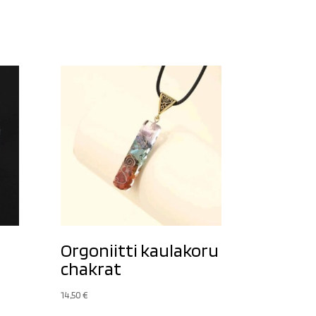
Orgoniitti kaulakoru
chakrat
14,50
€