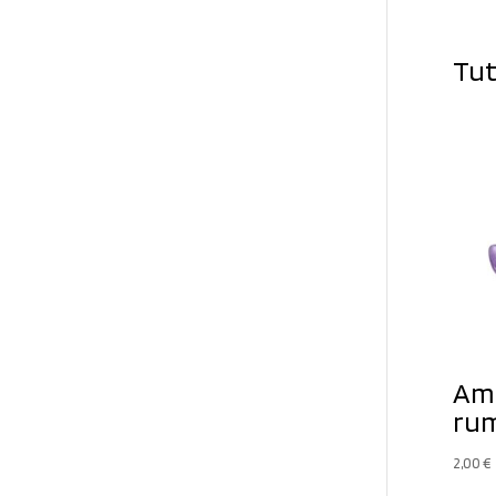
Tut
Ame
ru
2,00
€