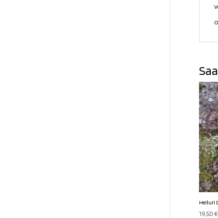
V
O
Saa
Heiluri
19,50
€