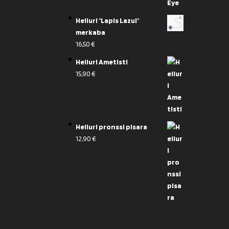
Heiluri "Lapis Lazul"
merkaba
16,50
€
Heiluri Ametisti
15,90
€
Heiluri pronssi pisara
12,90
€