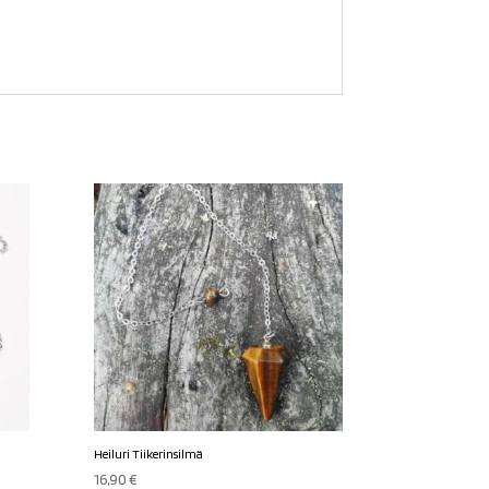
Heiluri Tiikerinsilmä
16,90
€