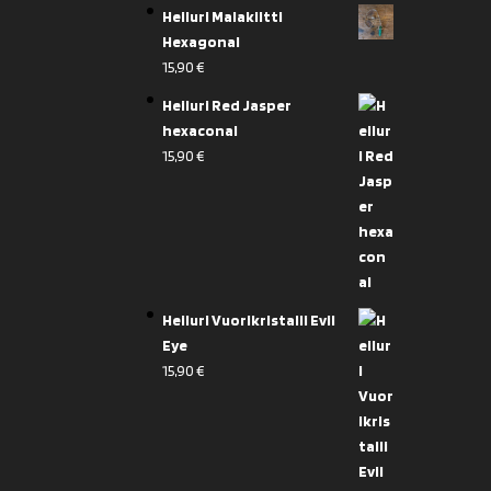
Heiluri Malakiitti
Hexagonal
15,90
€
Heiluri Red Jasper
hexaconal
15,90
€
Heiluri Vuorikristalli Evil
Eye
15,90
€