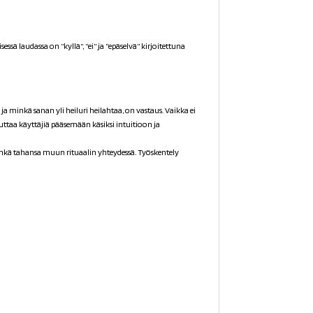
essä laudassa on ”kyllä”, ”ei” ja ”epäselvä” kirjoitettuna
a ja minkä sanan yli heiluri heilahtaa, on vastaus. V
aikka ei
 auttaa käyttäjiä pääsemään käsiksi intuitioon ja
inkä tahansa muun rituaalin yhteydessä. Työskentely