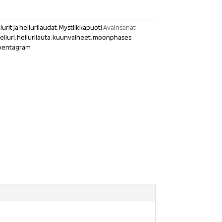
lurit ja heilurilaudat
,
Mystiikkapuoti
Avainsanat
eiluri
,
heilurilauta
,
kuunvaiheet
,
moonphases
,
pentagram