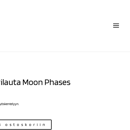
rilauta Moon Phases
työskentelyyn.
ä ostoskoriin