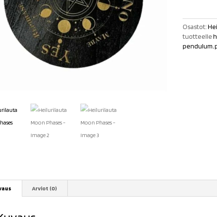
Phases
määrä
Osastot:
Hei
tuotteelle
h
pendulum
,
vaus
Arviot (0)