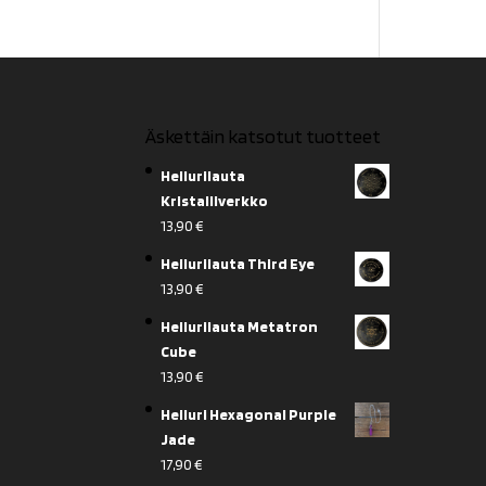
Äskettäin katsotut tuotteet
Heilurilauta
Kristalliverkko
13,90
€
Heilurilauta Third Eye
13,90
€
Heilurilauta Metatron
Cube
13,90
€
Heiluri Hexagonal Purple
Jade
17,90
€