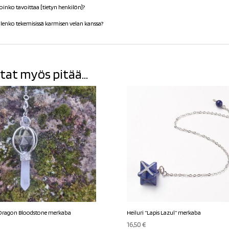
oinko tavoittaa [tietyn henkilön]?
lenko tekemisissä karmisen velan kanssa?
tat myös pitää...
 Dragon Bloodstone merkaba
Heiluri ”Lapis Lazul” merkaba
16,50
€