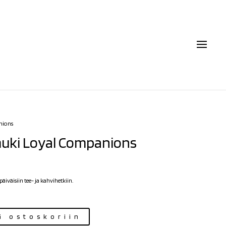
nions
uki Loyal Companions
äiväisiin tee- ja kahvihetkiin.
ä ostoskoriin