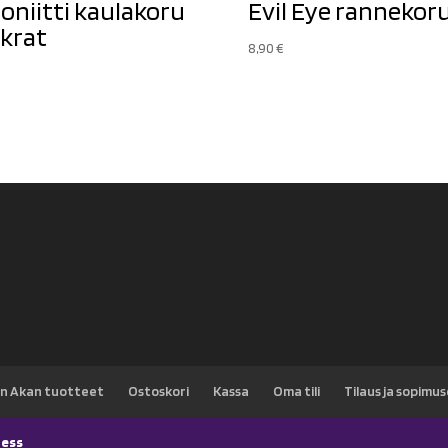
oniitti kaulakoru
Evil Eye rannekor
krat
8,90
€
n Akan tuotteet
Ostoskori
Kassa
Oma tili
Tilaus ja sopimu
ess