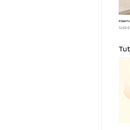
Kissamu
12,50
€
Tut