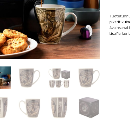
Companions
määrä
Tuotetunnu
pikarit, kul
Avainsanat 
Lisa Parker
,