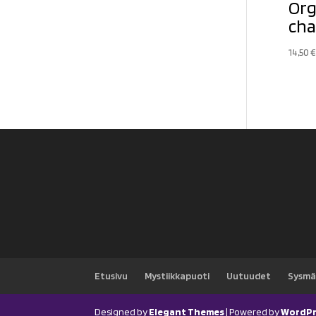
Org
cha
14,50
€
Etusivu
Mystiikkapuoti
Uutuudet
Sysmä
Designed by
Elegant Themes
| Powered by
WordPr