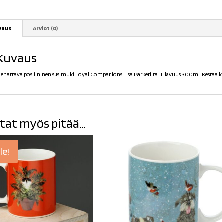
vaus
Arviot (0)
Kuvaus
iehättävä posliininen susimuki Loyal Companions Lisa Parkerilta. Tilavuus 300ml. Kestää 
tat myös pitää...
le!