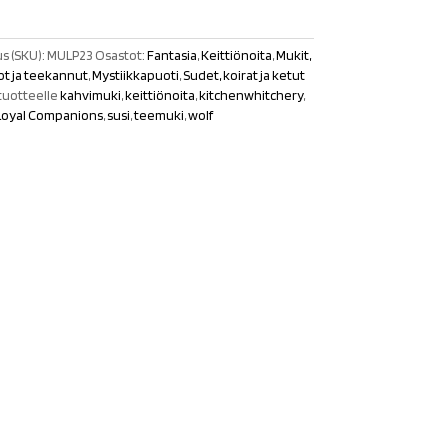
s (SKU):
MULP23
Osastot:
Fantasia
,
Keittiönoita
,
Mukit,
hot ja teekannut
,
Mystiikkapuoti
,
Sudet, koirat ja ketut
tuotteelle
kahvimuki
,
keittiönoita
,
kitchenwhitchery
,
Loyal Companions
,
susi
,
teemuki
,
wolf