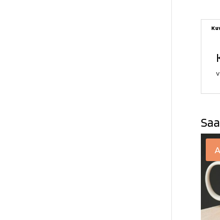
Ku
V
Saa
A