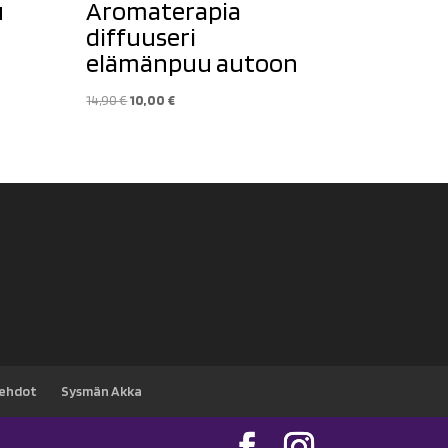
u
Aromaterapia
diffuuseri
elämänpuu autoon
Alkuperäinen
Nykyinen
14,90
€
10,00
€
hinta
hinta
oli:
on:
14,90 €.
10,00 €.
sehdot
Sysmän Akka