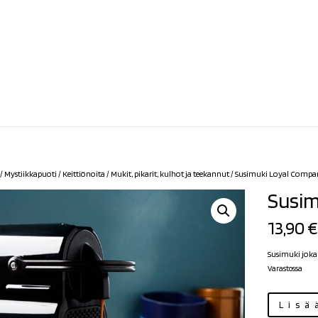
/
Mystiikkapuoti
/
Keittiönoita
/
Mukit, pikarit, kulhot ja teekannut
/ Susimuki Loyal Compa
Susim
13,90
€
Susimuki jokap
Varastossa
Susimuki
Lisä
Loyal